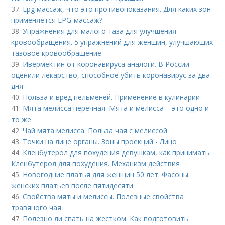
37.
Lpg массаж, что это противопоказания. Для каких зон
применяется LPG-массаж?
38.
Упражнения для малого таза для улучшения
кровообращения. 5 упражнений для женщин, улучшающих
тазовое кровообращение
39.
Ивермектин от коронавируса аналоги. В России
оценили лекарство, способное убить коронавирус за два
дня
40.
Польза и вред пельменей. Применение в кулинарии
41.
Мята мелисса перечная. Мята и мелисса – это одно и
то же
42.
Чай мята мелисса. Польза чая с мелиссой
43.
Точки на лице органы. Зоны проекций - Лицо
44.
Кленбутерол для похудения девушкам, как принимать.
Кленбутерол для похудения. Механизм действия
45.
Новогодние платья для женщин 50 лет. Фасоны
женских платьев после пятидесяти
46.
Свойства мяты и мелиссы. Полезные свойства
травяного чая
47.
Полезно ли спать на жестком. Как подготовить