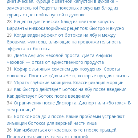
диетическая. Курица с цветной капустой в духовке –
замечательно! Рецепты полезных и вкусных блюд из
курицы с цветной капустой в духовке
28.
Рецепты диетических блюд из цветной капусты.
Варианты низкокалорийных рецептов: быстро и вкусно
29.
Когда виден эффект от ботокса на лбу и между
бровями. Факторы, влияющие на продолжительность
эффекта от ботокса
30.
Диета Анфисы Чеховой проста. Диета Анфисы
Чеховой — отказ от единственного продукта
31.
Кефир с льняным семенем для похудения. Советы
онколога: Простые «Да» и «Нет», которые продлят жизнь
32.
Убрать глубокие морщины. Классификация морщин
33.
Как быстро действует Ботокс на лбу после введения.
Как действует Ботокс после введения?
34.
Ограничения после Диспорта. Диспорт или «ботокс». В
чем разница?
35.
Ботокс носа до и после. Какие проблемы устраняют
инъекции ботокса для верхней части лица
36.
Как избавиться от красных пятен после прыщей.
Почему появляются следы от прыщей