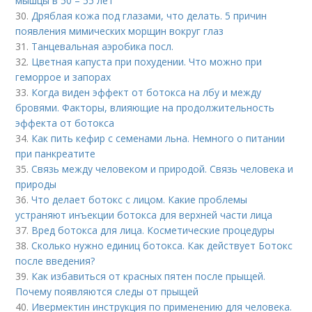
мышцы в 50 – 55 лет
30.
Дряблая кожа под глазами, что делать. 5 причин
появления мимических морщин вокруг глаз
31.
Танцевальная аэробика посл.
32.
Цветная капуста при похудении. Что можно при
геморрое и запорах
33.
Когда виден эффект от ботокса на лбу и между
бровями. Факторы, влияющие на продолжительность
эффекта от ботокса
34.
Как пить кефир с семенами льна. Немного о питании
при панкреатите
35.
Связь между человеком и природой. Связь человека и
природы
36.
Что делает ботокс с лицом. Какие проблемы
устраняют инъекции ботокса для верхней части лица
37.
Вред ботокса для лица. Косметические процедуры
38.
Сколько нужно единиц ботокса. Как действует Ботокс
после введения?
39.
Как избавиться от красных пятен после прыщей.
Почему появляются следы от прыщей
40.
Ивермектин инструкция по применению для человека.