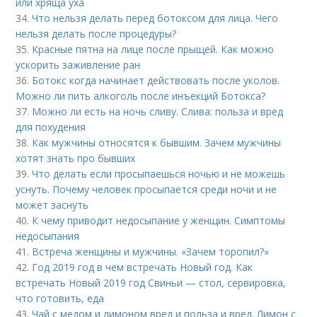
или хряща уха
34.
Что нельзя делать перед ботоксом для лица. Чего
нельзя делать после процедуры?
35.
Красные пятна на лице после прыщей. Как можно
ускорить заживление ран
36.
Ботокс когда начинает действовать после уколов.
Можно ли пить алкоголь после инъекций Ботокса?
37.
Можно ли есть на ночь сливу. Слива: польза и вред
для похудения
38.
Как мужчины относятся к бывшим. Зачем мужчины
хотят знать про бывших
39.
Что делать если просыпаешься ночью и не можешь
уснуть. Почему человек просыпается среди ночи и не
может заснуть
40.
К чему приводит недосыпание у женщин. Симптомы
недосыпания
41.
Встреча женщины и мужчины. «Зачем торопил?»
42.
Год 2019 год в чем встречать Новый год. Как
встречать Новый 2019 год Свиньи — стол, сервировка,
что готовить, еда
43.
Чай с медом и лимоном вред и польза и вред. Лимон с