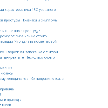
ая характеристика 13С-уреазного
ов простуды. Признаки и симптомы
лечить летнюю простуду?
рочку от сыра или не стоит?
пиляции. Что делать после первой
ько. Творожная запеканка с тыквой
и панкреатите. Несколько слов о
питания
е нюансы
ему женщины «за 40» поправляются, и
 правила
?
ка и природы
гатиков