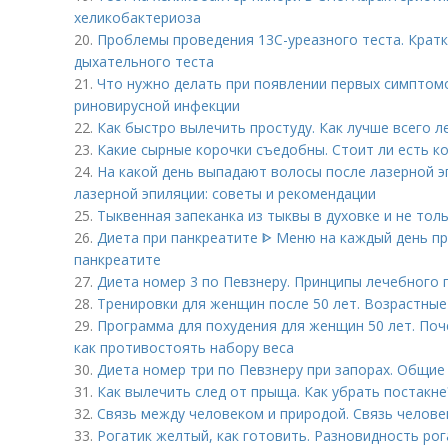
хеликобактериоза
20.
Проблемы проведения 13С-уреазного теста. Кратк
дыхательного теста
21.
Что нужно делать при появлении первых симптом
риновирусной инфекции
22.
Как быстро вылечить простуду. Как лучше всего 
23.
Какие сырные корочки съедобны. Стоит ли есть ко
24.
На какой день выпадают волосы после лазерной э
лазерной эпиляции: советы и рекомендации
25.
Тыквенная запеканка из тыквы в духовке и не тол
26.
Диета при панкреатите ᐈ Меню на каждый день пр
панкреатите
27.
Диета номер 3 по Певзнеру. Принципы лечебного 
28.
Тренировки для женщин после 50 лет. Возрастны
29.
Программа для похудения для женщин 50 лет. Поч
как противостоять набору веса
30.
Диета номер три по Певзнеру при запорах. Общие
31.
Как вылечить след от прыща. Как убрать постакне
32.
Связь между человеком и природой. Связь челове
33.
Рогатик желтый, как готовить. Разновидность ро