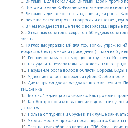
3.
Витамин E для кожи лица. Витамин Е: за и против 
4.
Всё о витамине К. Физические и химические свойст
5.
Витамины для волос от выпадения и для роста. Ка
6.
Лечение остеоартроза в вопросах и ответах. Друг
7.
В чем нуждается ваше тело с возрастом. Первые п
8.
50 главных советов и секретов. 50 мудрых советов
жизнь
9.
10 главных упражнений для тех. Топ-50 упражнени
возраста: без прыжков и приседаний (+ план на 5 дней
10.
Гепариновая мазь от морщин вокруг глаз. Инстру
11.
Как удалить нежелательные волосы нитью. Триди
12.
Нарушение роста волос в области бороды. Виды 
13.
Удаление волос над верхней губой. Особенности
14.
Диета при синдроме раздраженного кишечника. П
кишечника
15.
Ботокс 1 единица это сколько. Как проходит проц
16.
Как быстро понизить давление в домашних услов
давления
17.
Польза от турника и брусьев. Как лучше заниматьс
18.
Уход за местом прокола после пирсинга. Советы п
19.
Тест на хеликобактер пилори в СПб. Характеристика