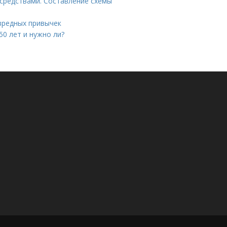
средствами. Составление схемы
 вредных привычек
50 лет и нужно ли?