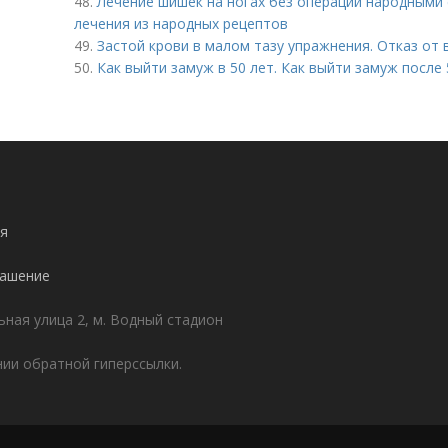
48.
Лечение шишек на ногах без операции народными 
лечения из народных рецептов
49.
Застой крови в малом тазу упражнения. Отказ от
50.
Как выйти замуж в 50 лет. Как выйти замуж после 
я
лашение
ьная улица 2, м. Водный стадион
ии обратной гиперссылки.