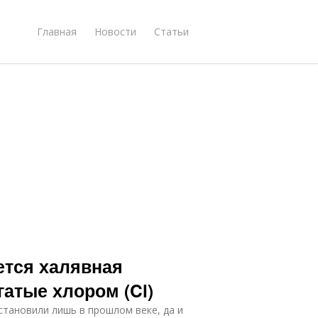
Главная
Новости
Статьи
ется халявная
гатые хлором (Cl)
становили лишь в прошлом веке, да и