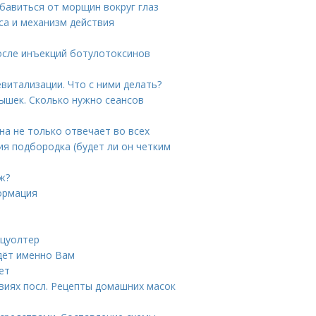
бавиться от морщин вокруг глаз
са и механизм действия
осле инъекций ботулотоксинов
витализации. Что с ними делать?
ышек. Сколько нужно сеансов
на не только отвечает во всех
ния подбородка (будет ли он четким
ж?
ормация
тцуолтер
йдёт именно Вам
ет
иях посл. Рецепты домашних масок