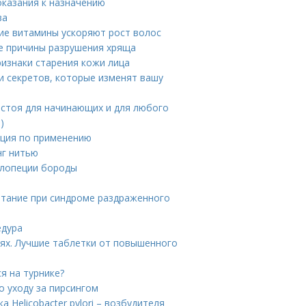
показания к назначению
ва
кие витамины ускоряют рост волос
ие причины разрушения хряща
ризнаки старения кожи лица
 и секретов, которые изменят вашу
й стоя для начинающих и для любого
)
кция по применению
нг нитью
алопеции бороды
итание при синдроме раздраженного
едура
иях. Лучшие таблетки от повышенного
я на турнике?
о уходу за пирсингом
 Helicobacter pylori – возбудителя