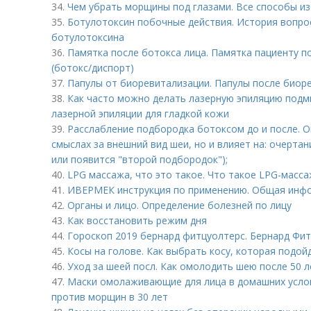
34.
Чем убрать морщины под глазами. Все способы из
35.
Ботулотоксин побочные действия. История вопро
ботулотоксина
36.
Памятка после ботокса лица. Памятка пациенту п
(ботокс/диспорт)
37.
Папулы от биоревитализации. Папулы после биоре
38.
Как часто можно делать лазерную эпиляцию подм
лазерной эпиляции для гладкой кожи
39.
Расслабление подбородка ботоксом до и после. О
смыслах за внешний вид шеи, но и влияет на: очерта
или появится "второй подбородок");
40.
LPG массажа, что это такое. Что такое LPG-масса
41.
ИВЕРМЕК инструкция по применению. Общая инф
42.
Органы и лицо. Определение болезней по лицу
43.
Как восстановить режим дня
44.
Гороскоп 2019 бернард фитцуолтерс. Бернард Фи
45.
Косы на голове. Как выбрать косу, которая подо
46.
Уход за шеей посл. Как омолодить шею после 50 л
47.
Маски омолаживающие для лица в домашних услов
против морщин в 30 лет