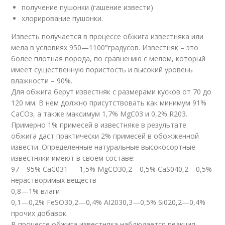
получение пушонки (гашение извести)
хлорирование пушонки.
Известь получается в процессе обжига известняка или
мела в условиях 950—1100°градусов. Известняк – это
более плотная порода, по сравнению с мелом, который
имеет существенную пористость и высокий уровень
влажности – 90%.
Для обжига берут известняк с размерами кусков от 70 до
120 мм. В нем должно присутствовать как минимум 91%
СаСОз, а также максимум 1,7% MgC03 и 0,2% R203.
Примерно 1% примесей в известняке в результате
обжига даст практически 2% примесей в обожженной
извести. Определенные натуральные высокосортные
известняки имеют в своем составе:
97—95% СаС0
3
1 — 1,5% MgCO
3
0,2—0,5% CaS0
4
0,2—0,5%
нерастворимых веществ
0,8—1% влаги
0,1—0,2% FeSO
3
0,2—0,4% АI
2
0
3
0,3—0,5% Si0
2
0,2—0,4%
прочих добавок.
В процессе обжига известняка наблюдается реакция