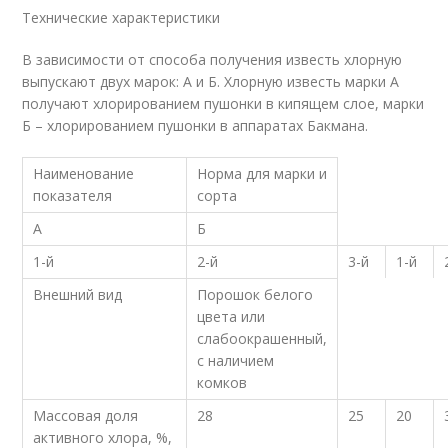
Технические характеристики
В зависимости от способа получения известь хлорную
выпускают двух марок: А и Б. Хлорную известь марки А
получают хлорированием пушонки в кипящем слое, марки
Б – хлорированием пушонки в аппаратах Бакмана.
Наименование
Норма для марки и
показателя
сорта
А
Б
1-й
2-й
3-й
1-й
Внешний вид
Порошок белого
цвета или
слабоокрашенный,
с наличием
комков
Массовая доля
28
25
20
активного хлора, %,