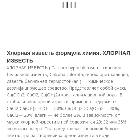
Хлорная известь формула химия. ХЛОРНАЯ
ИЗВЕСТЬ
ХЛОРНАЯ ИЗВЕСТЬ ( Calcium hypochlorosum ; синоним:
белильная известь, Calcaria chlorata, гипохлорит кальция,
известь белильная термостойкая ) — химическое
дезинфицирующее средство. Представляет собой смесь
Ca(OCl)
2
, CaCl
2
, Ca(OH)
2
и кристаллизационной воды. В
стабильной хлорной извести. примерно содержится:
CaCl
2
-Ca(OH)
2
-H
2
O — 50%; Ca(OCl)
2
-2Ca(OH)
2
— 30%,
CaCl
2
— 20%; влаги — не более 2%. В зависимости от
марки хлорной извести в ней содержится 28; 32 или 35%
активного хлора. Она представляет порошок белого
цвета. При растворении хлорной извести в воде