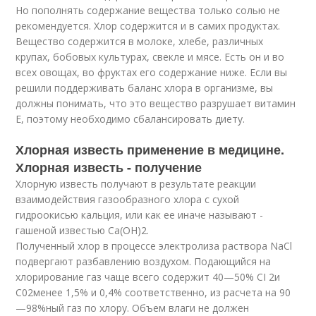
Но пополнять содержание вещества только солью не
рекомендуется. Хлор содержится и в самих продуктах.
Вещество содержится в молоке, хлебе, различных
крупах, бобовых культурах, свекле и мясе. Есть он и во
всех овощах, во фруктах его содержание ниже. Если вы
решили поддерживать баланс хлора в организме, вы
должны понимать, что это вещество разрушает витамин
Е, поэтому необходимо сбалансировать диету.
Хлорная известь применение в медицине.
Хлорная известь - получение
Хлорную известь получают в результате реакции
взаимодействия газообразного хлора с сухой
гидроокисью кальция, или как ее иначе называют -
гашеной известью Са(ОН)
2
.
Полученный хлор в процессе электролиза раствора NaCl
подвергают разбавлению воздухом. Подающийся на
хлорирование газ чаще всего содержит 40—50% СI
2
и
С0
2
менее 1,5% и 0,4% соответственно, из расчета на 90
—98%ный газ по хлору. Объем влаги не должен