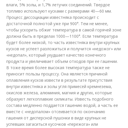
влаги, 5% золы, и 1,7% летучих соединений. Твердое
топливо используют кусками с размерами 40—60 мм.
Процесс диссоциации известняка происходит с
достаточной полнотой уже при 900°. Тем не менее,
чтобы ускорить обжиг температура в самой горячей зоне
должна быть в пределах 1000—1100°. Если температура
будет более низкой, то часть известняка внутри крупных
кусков не успеет разложиться и получится «недожог» или
«недопал», который ухудшает качество конечного
продукта и увеличивает объем отходов при ее гашении.
В тоже время более высокая температура также не
приносит пользы процессу. Она является причиной
оплавления кусков извести в результате присутствия
внутри известняка и золы угля примесей кремнезема,
окислов железа, алюминия, магния и других, которые
образуют легкоплавкие силикаты. Известь подобного
состава медленно поддается гашению водой, а часть ее
вместе с «недопалом» отсеивается по окончанию
гашения от дисперсной пушонки в виде крупных не
успевших загаситься кусочков «пережога» или