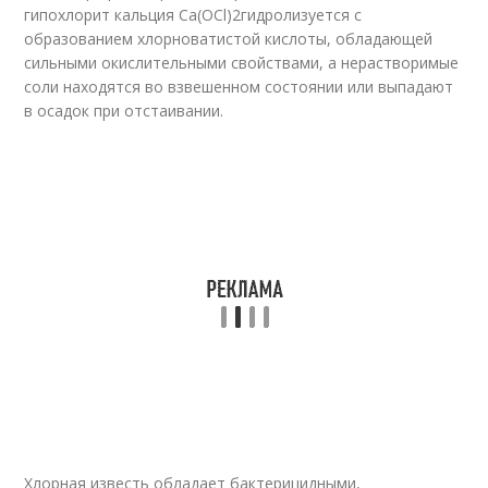
гипохлорит кальция Ca(OCl)
2
гидролизуется с
образованием хлорноватистой кислоты, обладающей
сильными окислительными свойствами, а нерастворимые
соли находятся во взвешенном состоянии или выпадают
в осадок при отстаивании.
Хлорная известь обладает бактерицидными,