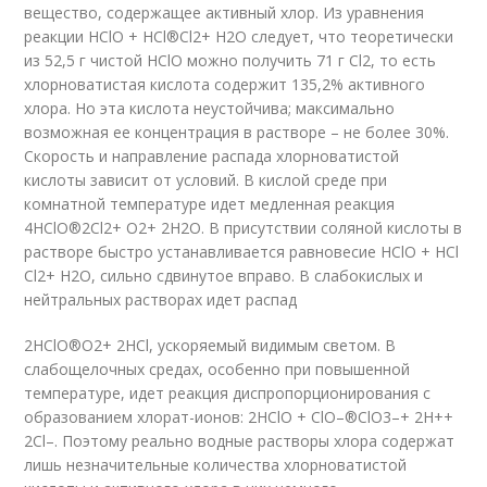
вещество, содержащее активный хлор. Из уравнения
реакции HClO + HCl
®
Cl
2
+ H
2
O следует, что теоретически
из 52,5 г чистой HClO можно получить 71 г Cl
2
, то есть
хлорноватистая кислота содержит 135,2% активного
хлора. Но эта кислота неустойчива; максимально
возможная ее концентрация в растворе – не более 30%.
Скорость и направление распада хлорноватистой
кислоты зависит от условий. В кислой среде при
комнатной температуре идет медленная реакция
4HClO
®
2Cl
2
+ O
2
+ 2H
2
O. В присутствии соляной кислоты в
растворе быстро устанавливается равновесие HClO + HCl
Cl
2
+ H
2
O, сильно сдвинутое вправо. В слабокислых и
нейтральных растворах идет распад
2HClO
®
O
2
+ 2HCl, ускоряемый видимым светом. В
слабощелочных средах, особенно при повышенной
температуре, идет реакция диспропорционирования с
образованием хлорат-ионов: 2HClO + ClO
–
®
ClO
3
–
+ 2H
+
+
2Cl
–
. Поэтому реально водные растворы хлора содержат
лишь незначительные количества хлорноватистой