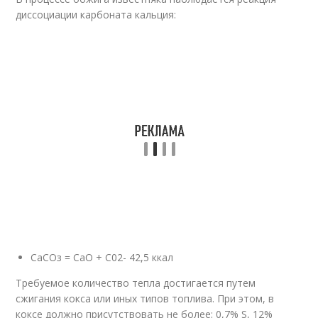
диссоциации карбоната кальция:
СаСОз = СаО + С0
2
- 42,5 ккал
Требуемое количество тепла достигается путем
сжигания кокса или иных типов топлива. При этом, в
коксе должно присутствовать не более: 0,7% S, 12%