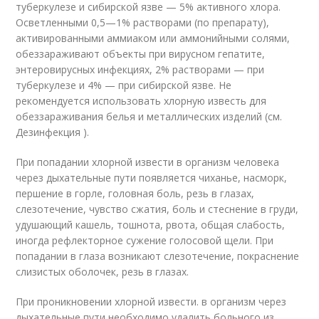
туберкулезе и сибирской язве — 5% активного хлора.
Осветленными 0,5—1% растворами (по препарату),
активированными аммиаком или аммонийными солями,
обеззараживают объекты при вирусном гепатите,
энтеровирусных инфекциях, 2% растворами — при
туберкулезе и 4% — при сибирской язве. Не
рекомендуется использовать хлорную известь для
обеззараживания белья и металлических изделий (см.
Дезинфекция ).
При попадании хлорной извести в организм человека
через дыхательные пути появляется чиханье, насморк,
першение в горле, головная боль, резь в глазах,
слезотечение, чувство сжатия, боль и стеснение в груди,
удушающий кашель, тошнота, рвота, общая слабость,
иногда рефлекторное сужение голосовой щели. При
попадании в глаза возникают слезотечение, покраснение
слизистых оболочек, резь в глазах.
При проникновении хлорной извести. в организм через
дыхательные пути необходимо удалить больного из