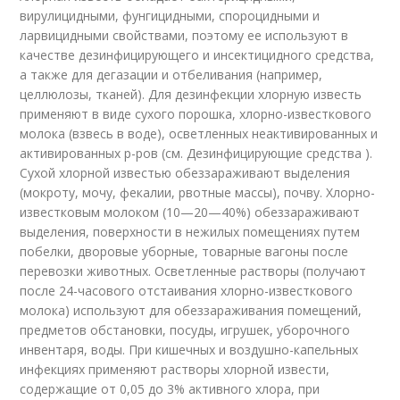
вирулицидными, фунгицидными, спороцидными и
ларвицидными свойствами, поэтому ее используют в
качестве дезинфицирующего и инсектицидного средства,
а также для дегазации и отбеливания (например,
целлюлозы, тканей). Для дезинфекции хлорную известь
применяют в виде сухого порошка, хлорно-известкового
молока (взвесь в воде), осветленных неактивированных и
активированных р-ров (см. Дезинфицирующие средства ).
Сухой хлорной известью обеззараживают выделения
(мокроту, мочу, фекалии, рвотные массы), почву. Хлорно-
известковым молоком (10—20—40%) обеззараживают
выделения, поверхности в нежилых помещениях путем
побелки, дворовые уборные, товарные вагоны после
перевозки животных. Осветленные растворы (получают
после 24-часового отстаивания хлорно-известкового
молока) используют для обеззараживания помещений,
предметов обстановки, посуды, игрушек, уборочного
инвентаря, воды. При кишечных и воздушно-капельных
инфекциях применяют растворы хлорной извести,
содержащие от 0,05 до 3% активного хлора, при