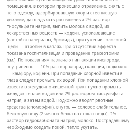
помещения, в котором произошло отравление, снять с
него одежду, адсорбировавшую хлор и стесняющую
дыхание, дать вдыхать распыленный 2% раствор
тиосульфата натрия, выпить молока с водой, из
лекарственных веществ — кодеин, успокаивающие
(настойка валерианы, бромиды), при сужении голосовой
щели — атропин в каплях. При отсутствии эффекта
показана госпитализация и проведение трахеотомии
(см.). По показаниям назначают ингаляции кислорода,
внутривенно — 10% раствор хлорида кальция, подкожно
— камфору, кофеин. При попадании хлорной извести в
глаза следует промыть их водой. При попадании хлорной
извести в желудочно-кишечный тракт нужно промыть
желудок теплой водой или 2% раствором тиосульфата
натрия, а затем водой. Подкожно вводят рвотные
средства (апоморфин), внутрь — солевое слабительное,
белковую воду (2 яичных белка на стакан воды), 2%
раствор гидрокарбоната натрия, молоко. Пострадавшему
необходимо создать покой, тепло укутать.