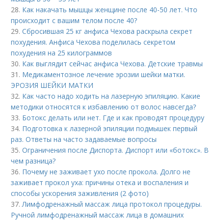
28.
Как накачать мышцы женщине после 40-50 лет. Что
происходит с вашим телом после 40?
29.
Сбросившая 25 кг анфиса Чехова раскрыла секрет
похудения. Анфиса Чехова поделилась секретом
похудения на 25 килограммов
30.
Как выглядит сейчас анфиса Чехова. Детские травмы
31.
Медикаментозное лечение эрозии шейки матки.
ЭРОЗИЯ ШЕЙКИ МАТКИ
32.
Как часто надо ходить на лазерную эпиляцию. Какие
методики относятся к избавлению от волос навсегда?
33.
Ботокс делать или нет. Где и как проводят процедуру
34.
Подготовка к лазерной эпиляции подмышек первый
раз. Ответы на часто задаваемые вопросы
35.
Ограничения после Диспорта. Диспорт или «ботокс». В
чем разница?
36.
Почему не заживает ухо после прокола. Долго не
заживает прокол уха: причины отека и воспаления и
способы ускорения заживления (2 фото)
37.
Лимфодренажный массаж лица протокол процедуры.
Ручной лимфодренажный массаж лица в домашних