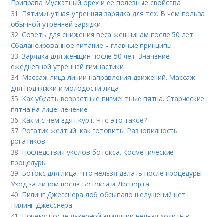
Приправа Мускатный орех и ее полезные свойства
31.
Пятиминутная утренняя зарядка для тех. В чем польза
обычной утренней зарядки
32.
Советы для снижения веса женщинам после 50 лет.
Сбалансированное питание – главные принципы
33.
Зарядка для женщин после 50 лет. Значение
ежедневной утренней гимнастики
34.
Массаж лица линии направления движений. Массаж
для подтяжки и молодости лица
35.
Как убрать возрастные пигментные пятна. Старческие
пятна на лице: лечение
36.
Как и с чем едят курт. Что это такое?
37.
Рогатик желтый, как готовить. Разновидность
рогатиков
38.
Последствия уколов ботокса. Косметические
процедуры
39.
Ботокс для лица, что нельзя делать после процедуры.
Уход за лицом после Ботокса и Диспорта
40.
Пилинг Джесснера лоб обсыпало шелушений нет.
Пилинг Джесснера
41.
Почему после лазерной эпиляции нельзя ходить в