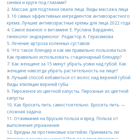
синяки и круги под глазами?
2.
Массаж для подтяжки овала лица. Виды массажа лица
3.
10 самых эффективных ингредиентов антивозрастного
крема. Лучшие антивозрастные кремы для лица 2022 года
4.
Самое важное о витамине Е. Руслана Варданян,
гинеколог-эндокринолог. Редактор А. Герасимова
5.
Лечение артроза коленных суставов
6.
Что такое блендер и как им правильно пользоваться.
Как правильно использовать стационарный блендер?
7.
Как женщине за 15 минут убрать усики над губой. Как
женщине навсегда убрать растительность на лице?
8.
Лучший способ избавиться от волос над верхней губой.
Виды эпиляции верхней губы
9.
Пироженое из цветной капусты. Пирожные из цветной
капусты
10.
Как бросить пить самостоятельно. Бросить пить —
сложная задача.
11.
Отжимания на брусьях польза и вред. Польза от
выполнения упражнения
12.
Вредны ли протеиновые коктейли. Принимать ли
протеин и зачем он нужен? Польза и вред протеина