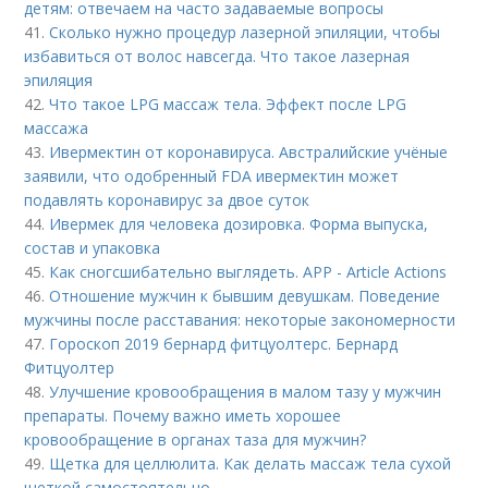
детям: отвечаем на часто задаваемые вопросы
41.
Сколько нужно процедур лазерной эпиляции, чтобы
избавиться от волос навсегда. Что такое лазерная
эпиляция
42.
Что такое LPG массаж тела. Эффект после LPG
массажа
43.
Ивермектин от коронавируса. Австралийские учёные
заявили, что одобренный FDA ивермектин может
подавлять коронавирус за двое суток
44.
Ивермек для человека дозировка. Форма выпуска,
состав и упаковка
45.
Как сногсшибательно выглядеть. APP - Article Actions
46.
Отношение мужчин к бывшим девушкам. Поведение
мужчины после расставания: некоторые закономерности
47.
Гороскоп 2019 бернард фитцуолтерс. Бернард
Фитцуолтер
48.
Улучшение кровообращения в малом тазу у мужчин
препараты. Почему важно иметь хорошее
кровообращение в органах таза для мужчин?
49.
Щетка для целлюлита. Как делать массаж тела сухой
щеткой самостоятельно