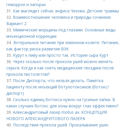
геморрое и запорах
31.
Как выглядит сейчас анфиса Чехова. Детские травмы
32.
Взаимоотношение человека и природы сочинеие.
Вариант 2
33.
Мимические морщины под глазами. Основные виды
инъекционной коррекции
34.
Энтеральное питание при язвенном колите. Питание,
как фактор риска развития ВЗК
35.
Курут к пиву или просто так. История сыра Курт
36.
Через сколько после прокола ушей можно менять
серьги. Когда и как снять медицинские гвоздики после
прокола пистолетом?
37.
После Диспорта, что нельзя делать. Памятка
пациенту после инъекций ботулотоксинов (ботокс/
диспорт)
38.
Сколько единиц ботокса нужно на гусиные лапки. В
каких случаях ботокс для зоны вокруг глаз эффективен?
39.
Александритовый лазер motus ax. КОНЦЕПЦИЯ
НОВОГО АЛЕКСАНДРИТОВОГО ЛАЗЕРА
40.
Последствия прокола ушей. Прокалывание ушек