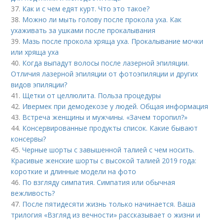
37.
Как и с чем едят курт. Что это такое?
38.
Можно ли мыть голову после прокола уха. Как
ухаживать за ушками после прокалывания
39.
Мазь после прокола хряща уха. Прокалывание мочки
или хряща уха
40.
Когда выпадут волосы после лазерной эпиляции.
Отличия лазерной эпиляции от фотоэпиляции и других
видов эпиляции?
41.
Щетки от целлюлита. Польза процедуры
42.
Ивермек при демодекозе у людей. Общая информация
43.
Встреча женщины и мужчины. «Зачем торопил?»
44.
Консервированные продукты список. Какие бывают
консервы?
45.
Черные шорты с завышенной талией с чем носить.
Красивые женские шорты с высокой талией 2019 года:
короткие и длинные модели на фото
46.
По взгляду симпатия. Симпатия или обычная
вежливость?
47.
После пятидесяти жизнь только начинается. Ваша
трилогия «Взгляд из вечности» рассказывает о жизни и