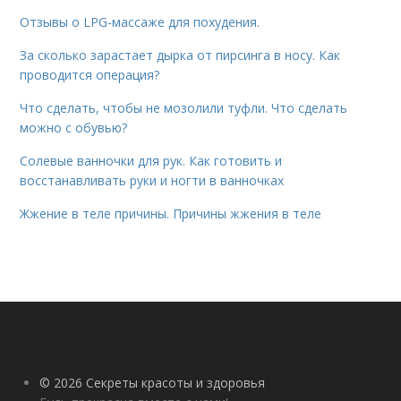
Отзывы о LPG-массаже для похудения.
За сколько зарастает дырка от пирсинга в носу. Как
проводится операция?
Что сделать, чтобы не мозолили туфли. Что сделать
можно с обувью?
Солевые ванночки для рук. Как готовить и
восстанавливать руки и ногти в ванночках
Жжение в теле причины. Причины жжения в теле
© 2026 Секреты красоты и здоровья