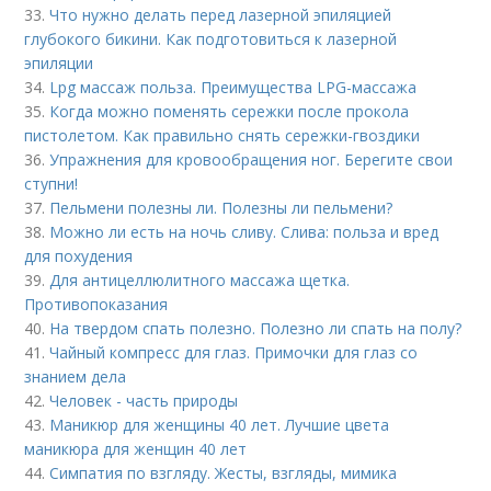
33.
Что нужно делать перед лазерной эпиляцией
глубокого бикини. Как подготовиться к лазерной
эпиляции
34.
Lpg массаж польза. Преимущества LPG-массажа
35.
Когда можно поменять сережки после прокола
пистолетом. Как правильно снять сережки-гвоздики
36.
Упражнения для кровообращения ног. Берегите свои
ступни!
37.
Пельмени полезны ли. Полезны ли пельмени?
38.
Можно ли есть на ночь сливу. Слива: польза и вред
для похудения
39.
Для антицеллюлитного массажа щетка.
Противопоказания
40.
На твердом спать полезно. Полезно ли спать на полу?
41.
Чайный компресс для глаз. Примочки для глаз со
знанием дела
42.
Человек - часть природы
43.
Маникюр для женщины 40 лет. Лучшие цвета
маникюра для женщин 40 лет
44.
Симпатия по взгляду. Жесты, взгляды, мимика