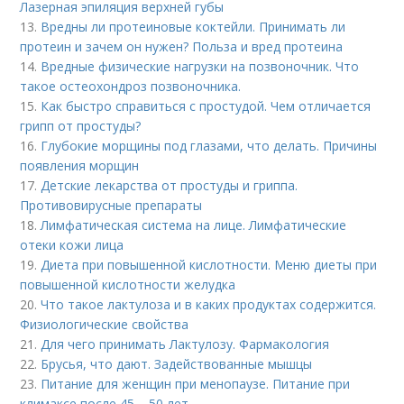
Лазерная эпиляция верхней губы
13.
Вредны ли протеиновые коктейли. Принимать ли
протеин и зачем он нужен? Польза и вред протеина
14.
Вредные физические нагрузки на позвоночник. Что
такое остеохондроз позвоночника.
15.
Как быстро справиться с простудой. Чем отличается
грипп от простуды?
16.
Глубокие морщины под глазами, что делать. Причины
появления морщин
17.
Детские лекарства от простуды и гриппа.
Противовирусные препараты
18.
Лимфатическая система на лице. Лимфатические
отеки кожи лица
19.
Диета при повышенной кислотности. Меню диеты при
повышенной кислотности желудка
20.
Что такое лактулоза и в каких продуктах содержится.
Физиологические свойства
21.
Для чего принимать Лактулозу. Фармакология
22.
Брусья, что дают. Задействованные мышцы
23.
Питание для женщин при менопаузе. Питание при
климаксе после 45 – 50 лет