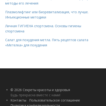
методы его лечения
Плазмолифтинг или биоревитализация, что лучше.
Инъекционные методики
Личная ГИГИЕНА спортсмена. Основы гигиены
спортсмена
Салат для похудения метла. Пять рецептов салата
«Метелка» для похудения
© 2026 Секреты красоты и здоровья
Будь прекрасна вместе с нами!
Контакты
Пользовательское соглашение
Политика конфидециальности