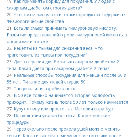
19.
Как применять корицу для похудения. У людей с
сахарным диабетом строгая диета?
20.
Что такое лактулоза и в каких продуктах содержится.
Физиологические свойства
21.
Есть ли смысл принимать гиалуроновую кислоту.
Развитие представлений о роли гиалуроновой кислоты в
организме и в коже
22.
Рецепты из тыквы для снижения веса. Что
приготовить из тыквы при похудении?
23.
Диетотерапия для больных сахарным диабетом 2
типа. Какая диета при сахарном диабете 2 типа?
24.
Реальные способы похудения для женщин после 50 и
55 лет. Питание для людей старше 50
25.
Танцевальная аэробика посл.
26.
В 50 все только начинается. Вторая молодость
приходит. Почему жизнь после 50 лет только начинается
27.
Курут к пиву или просто так. История сыра Курт
28.
Последствия уколов ботокса. Косметические
процедуры
29.
Через сколько после прокола ушей можно менять
серьги. Когда и как снять медицинские гвоздики после