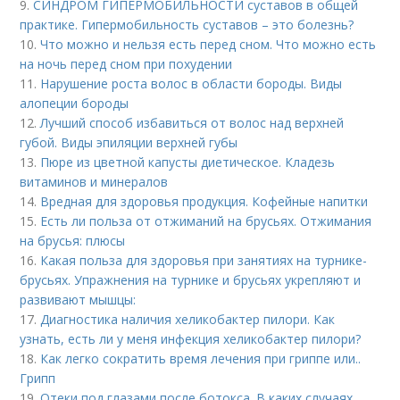
9.
СИНДРОМ ГИПЕРМОБИЛЬНОСТИ суставов в общей
практике. Гипермобильность суставов – это болезнь?
10.
Что можно и нельзя есть перед сном. Что можно есть
на ночь перед сном при похудении
11.
Нарушение роста волос в области бороды. Виды
алопеции бороды
12.
Лучший способ избавиться от волос над верхней
губой. Виды эпиляции верхней губы
13.
Пюре из цветной капусты диетическое. Кладезь
витаминов и минералов
14.
Вредная для здоровья продукция. Кофейные напитки
15.
Есть ли польза от отжиманий на брусьях. Отжимания
на брусья: плюсы
16.
Какая польза для здоровья при занятиях на турнике-
брусьях. Упражнения на турнике и брусьях укрепляют и
развивают мышцы:
17.
Диагностика наличия хеликобактер пилори. Как
узнать, есть ли у меня инфекция хеликобактер пилори?
18.
Как легко сократить время лечения при гриппе или..
Грипп
19.
Отеки под глазами после ботокса. В каких случаях