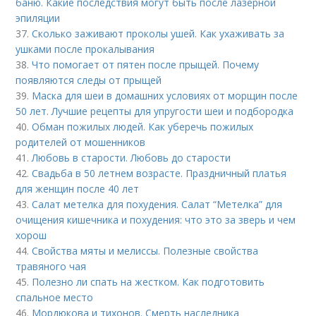
баню. Какие последствия могут быть после лазерной
эпиляции
37.
Сколько заживают проколы ушей. Как ухаживать за
ушками после прокалывания
38.
Что помогает от пятен после прыщей. Почему
появляются следы от прыщей
39.
Маска для шеи в домашних условиях от морщин после
50 лет. Лучшие рецепты для упругости шеи и подбородка
40.
Обман пожилых людей. Как уберечь пожилых
родителей от мошенников
41.
Любовь в старости. Любовь до старости
42.
Свадьба в 50 летнем возрасте. Праздничный платья
для женщин после 40 лет
43.
Салат метелка для похудения. Салат “Метелка” для
очищения кишечника и похудения: что это за зверь и чем
хорош
44.
Свойства мяты и мелиссы. Полезные свойства
травяного чая
45.
Полезно ли спать на жестком. Как подготовить
спальное место
46.
Мордюкова и тихонов. Смерть наследника