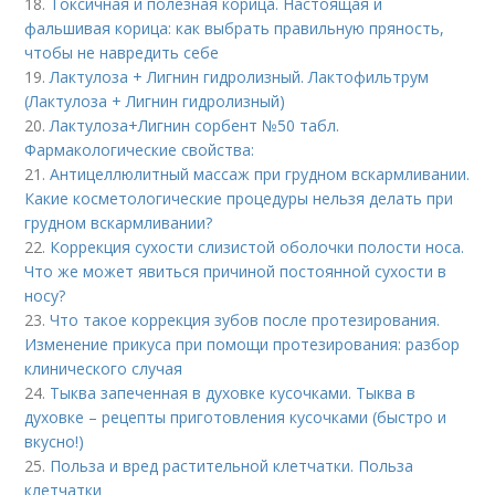
18.
Токсичная и полезная корица. Настоящая и
фальшивая корица: как выбрать правильную пряность,
чтобы не навредить себе
19.
Лактулоза + Лигнин гидролизный. Лактофильтрум
(Лактулоза + Лигнин гидролизный)
20.
Лактулоза+Лигнин сорбент №50 табл.
Фармакологические свойства:
21.
Антицеллюлитный массаж при грудном вскармливании.
Какие косметологические процедуры нельзя делать при
грудном вскармливании?
22.
Коррекция сухости слизистой оболочки полости носа.
Что же может явиться причиной постоянной сухости в
носу?
23.
Что такое коррекция зубов после протезирования.
Изменение прикуса при помощи протезирования: разбор
клинического случая
24.
Тыква запеченная в духовке кусочками. Тыква в
духовке – рецепты приготовления кусочками (быстро и
вкусно!)
25.
Польза и вред растительной клетчатки. Польза
клетчатки