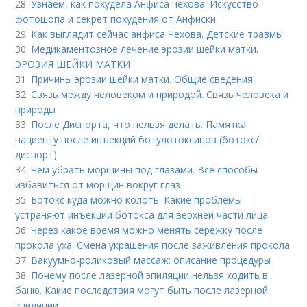
28.
Узнаем, как похудела Анфиса чехова. Искусство
фотошопа и секрет похудения от Анфиски
29.
Как выглядит сейчас анфиса Чехова. Детские травмы
30.
Медикаментозное лечение эрозии шейки матки.
ЭРОЗИЯ ШЕЙКИ МАТКИ
31.
Причины эрозии шейки матки. Общие сведения
32.
Связь между человеком и природой. Связь человека и
природы
33.
После Диспорта, что нельзя делать. Памятка
пациенту после инъекций ботулотоксинов (ботокс/
диспорт)
34.
Чем убрать морщины под глазами. Все способы
избавиться от морщин вокруг глаз
35.
Ботокс куда можно колоть. Какие проблемы
устраняют инъекции ботокса для верхней части лица
36.
Через какое время можно менять сережку после
прокола уха. Смена украшения после заживления прокола
37.
Вакуумно-роликовый массаж: описание процедуры
38.
Почему после лазерной эпиляции нельзя ходить в
баню. Какие последствия могут быть после лазерной
эпиляции