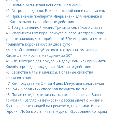
39.
Пельмени пищевая ценность. Пельмени
40.
Острое вредно ли. Влияние острой пищи на организм
41.
Применение препарата Ивермектин для человека и
собак. Возможные побочные действия
42.
Три у в семейной жизни. Три кита семейного счастья
43.
Ивермектин от коронавируса аналог. Австралийские
учёные заявили, что одобренный FDA ивермектин может
подавлять коронавирус за двое суток
44.
Какой головной убор носить с пуховиком женщин.
Какие шапки носить женщинам за 50?
45.
Кленбутерол для похудения девушкам, как принимать.
Кленбутерол для похудения. Механизм действия
46.
Свойства мяты и мелиссы. Полезные свойства
травяного чая
47.
Как похудеть на 2 кг за 4 дня. Минус два килограмма
за ночь: 5 реальных способов похудеть во сне
48.
После пятидесяти жизнь только начинается. Ваша
трилогия «Взгляд из вечности» рассказывает о жизни и
быте советских людей на примере одной семьи. Ваша
героиня Люба могла читать журнал «Здоровье», который