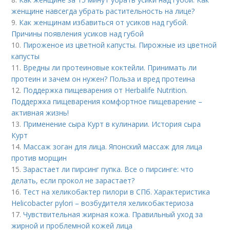
женщине навсегда убрать растительность на лице?
9.
Как женщинам избавиться от усиков над губой.
Причины появления усиков над губой
10.
Пироженое из цветной капусты. Пирожные из цветной
капусты
11.
Вредны ли протеиновые коктейли. Принимать ли
протеин и зачем он нужен? Польза и вред протеина
12.
Поддержка пищеварения от Herbalife Nutrition.
Поддержка пищеварения комфортное пищеварение –
активная жизнь!
13.
Применение сыра Курт в кулинарии. История сыра
Курт
14.
Массаж зоган для лица. Японский массаж для лица
против морщин
15.
Зарастает ли пирсинг пупка. Все о пирсинге: что
делать, если прокол не зарастает?
16.
Тест на хеликобактер пилори в СПб. Характеристика
Helicobacter pylori – возбудителя хеликобактериоза
17.
Чувствительная жирная кожа. Правильный уход за
жирной и проблемной кожей лица