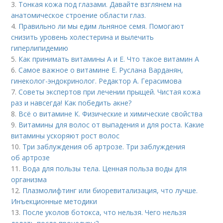
3.
Тонкая кожа под глазами. Давайте взглянем на
анатомическое строение области глаз.
4.
Правильно ли мы едим льняное семя. Помогают
снизить уровень холестерина и вылечить
гиперлипидемию
5.
Как принимать витамины А и Е. Что такое витамин А
6.
Самое важное о витамине Е. Руслана Варданян,
гинеколог-эндокринолог. Редактор А. Герасимова
7.
Советы экспертов при лечении прыщей. Чистая кожа
раз и навсегда! Как победить акне?
8.
Всё о витамине К. Физические и химические свойства
9.
Витамины для волос от выпадения и для роста. Какие
витамины ускоряют рост волос
10.
Три заблуждения об артрозе. Три заблуждения
об артрозе
11.
Вода для пользы тела. Ценная польза воды для
организма
12.
Плазмолифтинг или биоревитализация, что лучше.
Инъекционные методики
13.
После уколов ботокса, что нельзя. Чего нельзя