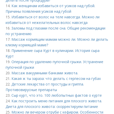
делать после процедуры?
14.
Как женщинам избавиться от усиков над губой.
Причины появления усиков над губой
15.
Избавиться от волос на теле навсегда. Можно ли
избавиться от нежелательных волос навсегда
16.
Заломы под глазами после сна. Общие рекомендации
по устранению
17.
Массаж кормящим мамам можно ли. Можно ли делать
клизму кормящей маме?
18.
Применение сыра Курт в кулинарии. История сыра
Курт
19.
Операция по удалению пупочной грыжи. Устранение
пупочной грыжи
20.
Массаж вакуумными банками живота.
21.
Какая ж ты зараза: что делать с герпесом на губах
22.
Детские лекарства от простуды и гриппа.
Противовирусные препараты
23.
Сыр курт, что это. 100 любопытных фактов о курте
24.
Как построить меню питания для плоского живота.
Диета для плоского живота: скорректируем питание
25.
Можно ли вечером отруби с кефиром. Особенности