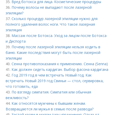
35.
Вред ботокса для лица. Косметические процедуры
36.
Почему волосы не выпадают после лазерной
эпиляции?
37.
Сколько процедур лазерной эпиляции нужно для
полного удаления волос ноги. Что такое лазерная
эпиляция
38.
Массаж после Ботокса. Уход за лицом после Ботокса
и Диспорта
39.
Почему после лазерной эпиляции нельзя ходить в
баню. Какие последствия могут быть после лазерной
эпиляции
40.
Сенна противопоказания к применению. Сенна (Senna)
41.
Как должен сидеть кардиган. Выбор фасона кардигана
42.
Год 2019 год в чем встречать Новый год. Как
встречать Новый 2019 год Свиньи — стол, сервировка,
что готовить, еда
43.
По взгляду симпатия. Симпатия или обычная
вежливость?
44.
Как относятся мужчины к бывшим женам.
Возвращаются ли мужья в семью после развода?
45.
Застой крови в малом тазу упражнения. Отказ от