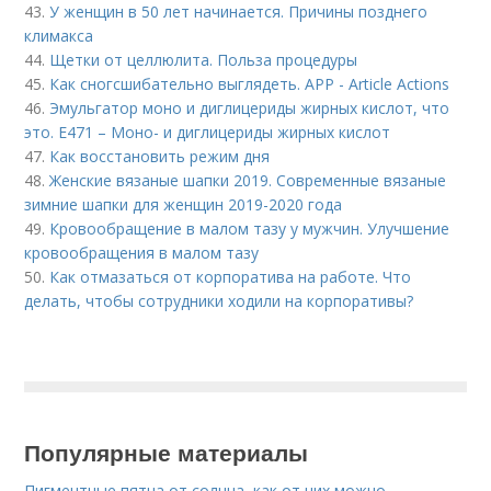
43.
У женщин в 50 лет начинается. Причины позднего
климакса
44.
Щетки от целлюлита. Польза процедуры
45.
Как сногсшибательно выглядеть. APP - Article Actions
46.
Эмульгатор моно и диглицериды жирных кислот, что
это. Е471 – Моно- и диглицериды жирных кислот
47.
Как восстановить режим дня
48.
Женские вязаные шапки 2019. Современные вязаные
зимние шапки для женщин 2019-2020 года
49.
Кровообращение в малом тазу у мужчин. Улучшение
кровообращения в малом тазу
50.
Как отмазаться от корпоратива на работе. Что
делать, чтобы сотрудники ходили на корпоративы?
Популярные материалы
Пигментные пятна от солнца, как от них можно