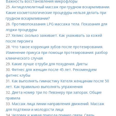
Важность восстановления микрофлоры
25.
Антицеллюлитный массаж при грудном вскармливании.
Какие косметологические процедуры нельзя делать при
грудном вскармливании?
26.
Противопоказания LPG массажа тела. Показания для
лпджи процедуры
27.
Хеликс сколько заживает. Как ухаживать за кожей
после пирсинга
28.
Что такое коррекция зубов после протезирования.
Изменение прикуса при помощи протезирования: разбор
клинического случая
29.
Какие лучше отруби для похудения. Диеты
30.
Фитнес для женщин после 45 лет. Рекомендуем
фитнес клубы
31.
Как выполнять гимнастику Кегеля женщинам после 50
лет. Как правильно выполнять упражнения
32.
Диета номер три по Певзнеру при запорах. Общие
правила
33.
Массаж лица линии направления движений. Массаж
для подтяжки и молодости лица
34.
Человек и живая природа пример связи. Связь