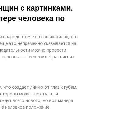
нщин с картинками.
тере человека по
их народов течет в ваших жилах, кто
А еще это непременно сказывается на
людательности можно провести
м персоны — Lemurov.net разъяснит
 что создает линию от глаз к губам.
 стороны может показаться
аждут всего нового, но вот манера
 в неловкое положение.