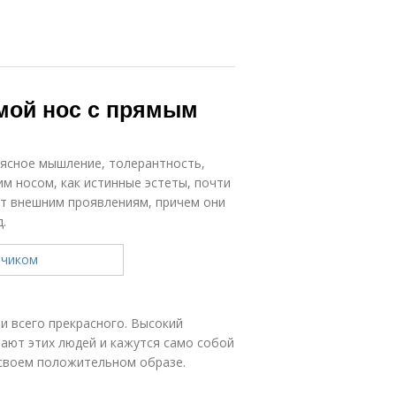
мой нос с прямым
а ясное мышление, толерантность,
им носом, как истинные эстеты, почти
ют внешним проявлениям, причем они
.
и всего прекрасного. Высокий
ают этих людей и кажутся само собой
своем положительном образе.