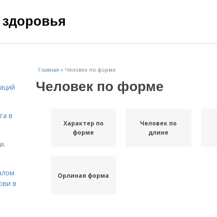
 здоровья
Главная
»
Человек по форме
Человек по форме
даций
га в
Характер по
Человек по
форме
длине
и.
алом
Орлиная форма
ови в