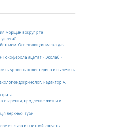
ия морщин вокруг рта
и ушами?
ействием. Освежающая маска для
-Токоферола ацетат - Эколаб -
зить уровень холестерина и вылечить
еколог-эндокринолог. Редактор А.
ртрита
а старения, продление жизни и
ція верхньої губи
юре из сыра и цветной капусты