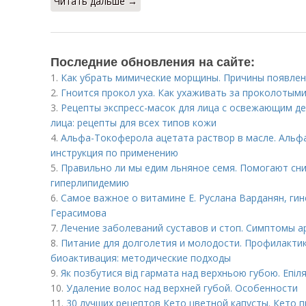
Читать дальше →
Последние обновления на сайте:
1.
Как убрать мимические морщины. Причины появлен
2.
Гноится прокол уха. Как ухаживать за проколотым
3.
Рецепты экспресс-масок для лица с освежающим д
лица: рецепты для всех типов кожи
4.
Альфа-Токоферола ацетата раствор в масле. Альфа
инструкция по применению
5.
Правильно ли мы едим льняное семя. Помогают сни
гиперлипидемию
6.
Самое важное о витамине Е. Руслана Варданян, гин
Герасимова
7.
Лечение заболеваний суставов и стоп. Симптомы а
8.
Питание для долголетия и молодости. Профилактик
биоактивация: методические подходы
9.
Як позбутися від гармата над верхньою губою. Епіля
10.
Удаление волос над верхней губой. Особенности
11.
30 лучших рецептов Кето цветной капусты. Кето п