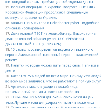
щитовидной железы, требующие соблюдения диеты
15.
Военная операция на Украине. Вооруженные Силы
Российской Федерации продолжают специальную
военную операцию на Украине.
16.
Анализы на Антитела к Helicobacter pylori. Подробное
описание исследования
17.
Дыхательный ТЕСТ на хеликобактер. Высокоточная
диагностика Helicobacter pylori. 13 C-УРЕАЗНЫЙ
ДЫХАТЕЛЬНЫЙ ТЕСТ (ХЕЛИКАРБ)
18.
10 самых простых рецептов вкусного тыквенного
пирога. Американский тыквенный пирог — классический
рецепт
19.
Напитки которые можно пить перед сном. Напитки в
диете
20.
Касается 75% людей во всем мире. Почему 75% людей
во всем мире заявляют, что не работают в полную силу?
21.
Аргановое масло в уходе за кожей лица.
Биохимический состав и полезные свойства
22.
ТОП-6 лучших масел для очень сухой кожи лица и
тела. Лучшие масла для удержания влаги в коже лица
23.
Тыква при похудении и диете. Что надо знать о тыкве