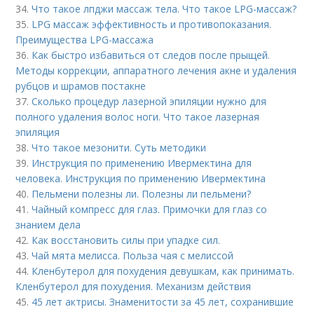
34.
Что такое лпджи массаж тела. Что такое LPG-массаж?
35.
LPG массаж эффективность и противопоказания.
Преимущества LPG-массажа
36.
Как быстро избавиться от следов после прыщей.
Методы коррекции, аппаратного лечения акне и удаления
рубцов и шрамов постакне
37.
Сколько процедур лазерной эпиляции нужно для
полного удаления волос ноги. Что такое лазерная
эпиляция
38.
Что такое мезонити. Суть методики
39.
Инструкция по применению Ивермектина для
человека. Инструкция по применению Ивермектина
40.
Пельмени полезны ли. Полезны ли пельмени?
41.
Чайный компресс для глаз. Примочки для глаз со
знанием дела
42.
Как восстановить силы при упадке сил.
43.
Чай мята мелисса. Польза чая с мелиссой
44.
Кленбутерол для похудения девушкам, как принимать.
Кленбутерол для похудения. Механизм действия
45.
45 лет актрисы. Знаменитости за 45 лет, сохранившие