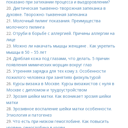
показано при затихании процесса и выздоровлении?
20.
Диетическая тыквенно-творожная запеканка в
духовке. Творожно-тыквенная запеканка
21.
Молочный пилинг показания. Преимущества
молочного пилинга
22.
Отруби в борьбе с аллергией. Причины аллергии на
лице
23.
Можно ли накачать мышцы женщине . Как укрепить
мышцы в 50 – 55 лет
24.
Дряблая кожа под глазами, что делать. 5 причин
появления мимических морщин вокруг глаз
25.
Утренняя зарядка для тех кому з. Особенности
пожилого человека при занятиях физкультурой
26.
Курсы визажа в Москве. Курсы визажистов с нуля в
Москве с дипломом и трудоустройством
27.
Эрозия шейки матки. Как возникает эрозия шейки
матки
28.
Эрозивное воспаление шейки матки особенности.
Этиология и патогенез
29.
Что есть при низком гемоглобине. Как повысить
уровень гемоглобина в крови