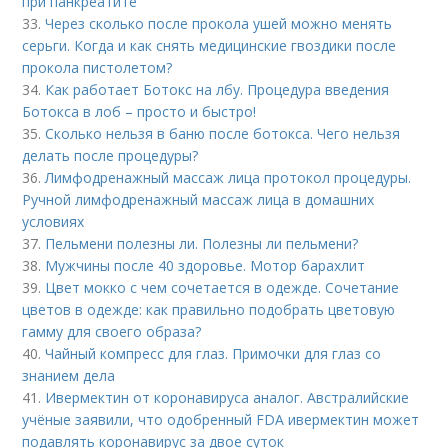
при панкреатите
33.
Через сколько после прокола ушей можно менять
серьги. Когда и как снять медицинские гвоздики после
прокола пистолетом?
34.
Как работает Ботокс на лбу. Процедура введения
Ботокса в лоб – просто и быстро!
35.
Сколько нельзя в баню после ботокса. Чего нельзя
делать после процедуры?
36.
Лимфодренажный массаж лица протокол процедуры.
Ручной лимфодренажный массаж лица в домашних
условиях
37.
Пельмени полезны ли. Полезны ли пельмени?
38.
Мужчины после 40 здоровье. Мотор барахлит
39.
Цвет мокко с чем сочетается в одежде. Сочетание
цветов в одежде: как правильно подобрать цветовую
гамму для своего образа?
40.
Чайный компресс для глаз. Примочки для глаз со
знанием дела
41.
Ивермектин от коронавируса аналог. Австралийские
учёные заявили, что одобренный FDA ивермектин может
подавлять коронавирус за двое суток