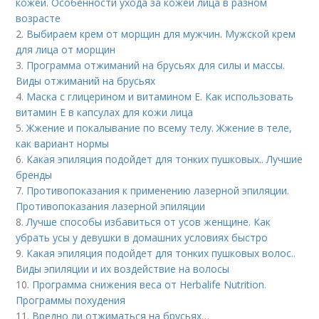
кожей. Особенности ухода за кожей лица в разном
возрасте
2.
Выбираем крем от морщин для мужчин. Мужской крем
для лица от морщин
3.
Программа отжиманий на брусьях для силы и массы.
Виды отжиманий на брусьях
4.
Маска с глицерином и витамином Е. Как использовать
витамин E в капсулах для кожи лица
5.
Жжение и покалывание по всему телу. Жжение в теле,
как вариант нормы
6.
Какая эпиляция подойдет для тонких пушковых.. Лучшие
бренды
7.
Противопоказания к применению лазерной эпиляции.
Противопоказания лазерной эпиляции
8.
Лучше способы избавиться от усов женщине. Как
убрать усы у девушки в домашних условиях быстро
9.
Какая эпиляция подойдет для тонких пушковых волос..
Виды эпиляции и их воздействие на волосы
10.
Программа снижения веса от Herbalife Nutrition.
Программы похудения
11.
Вредно ли отжиматься на брусьях…