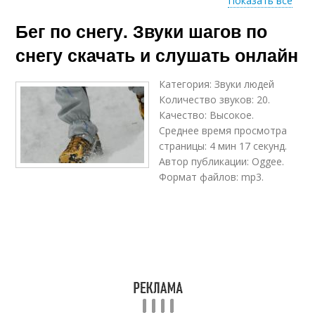
Показать все
Бег в
Бег по снегу. Звуки шагов по
легкоатлетическом
Бег на беговой
манеже
снегу скачать и слушать онлайн
Категория: Звуки людей
Количество звуков: 20.
Кошки для бега
Босоногий бег
Качество: Высокое.
Среднее время просмотра
страницы: 4 мин 17 секунд.
Автор публикации: Oggee.
Формат файлов: mp3.