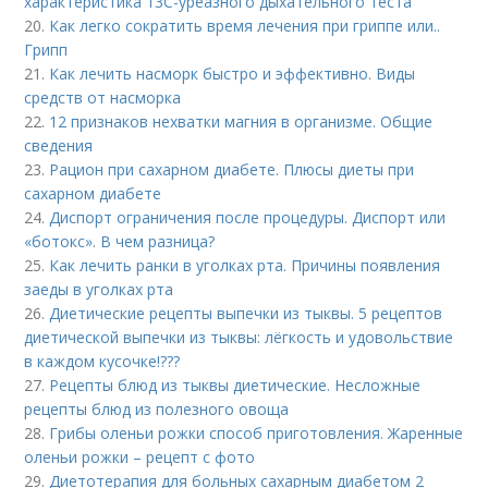
характеристика 13С-уреазного дыхательного теста
20.
Как легко сократить время лечения при гриппе или..
Грипп
21.
Как лечить насморк быстро и эффективно. Виды
средств от насморка
22.
12 признаков нехватки магния в организме. Общие
сведения
23.
Рацион при сахарном диабете. Плюсы диеты при
сахарном диабете
24.
Диспорт ограничения после процедуры. Диспорт или
«ботокс». В чем разница?
25.
Как лечить ранки в уголках рта. Причины появления
заеды в уголках рта
26.
Диетические рецепты выпечки из тыквы. 5 рецептов
диетической выпечки из тыквы: лёгкость и удовольствие
в каждом кусочке!???
27.
Рецепты блюд из тыквы диетические. Несложные
рецепты блюд из полезного овоща
28.
Грибы оленьи рожки способ приготовления. Жаренные
оленьи рожки – рецепт с фото
29.
Диетотерапия для больных сахарным диабетом 2