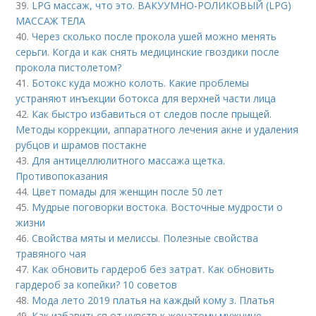
39.
LPG массаж, что это. ВАКУУМНО-РОЛИКОВЫЙ (LPG)
МАССАЖ ТЕЛА
40.
Через сколько после прокола ушей можно менять
серьги. Когда и как снять медицинские гвоздики после
прокола пистолетом?
41.
Ботокс куда можно колоть. Какие проблемы
устраняют инъекции ботокса для верхней части лица
42.
Как быстро избавиться от следов после прыщей.
Методы коррекции, аппаратного лечения акне и удаления
рубцов и шрамов постакне
43.
Для антицеллюлитного массажа щетка.
Противопоказания
44.
Цвет помады для женщин после 50 лет
45.
Мудрые поговорки востока. Восточные мудрости о
жизни
46.
Свойства мяты и мелиссы. Полезные свойства
травяного чая
47.
Как обновить гардероб без затрат. Как обновить
гардероб за копейки? 10 советов
48.
Мода лето 2019 платья на каждый кому з. Платья
49.
Как избавиться от чувств к женатому мужчине.