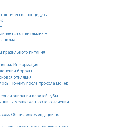
етологические процедуры
ей
т
тличается от витамина А
ганизма
ы правильного питания
ечения. Информация
алопеции бороды
осковая эпиляция
лось. Почему после прокола мочек
зерная эпиляция верхней губы
ринципы медикаментозного лечения
несом. Общие рекомендации по
ть, как делают, сколько держится?