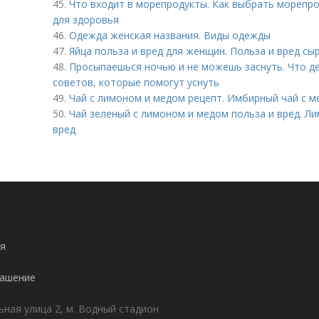
45.
Что входит в морепродукты. Как выбрать морепро
для здоровья
46.
Одежда женская названия. Виды одежды
47.
Яйца польза и вред для женщин. Польза и вред сы
48.
Просыпаешься ночью и не можешь заснуть. Что де
советов, которые помогут уснуть
49.
Чай с лимоном и медом рецепт. Имбирный чай с 
50.
Чай зеленый с лимоном и медом польза и вред. Л
вред
я
лашение
ьная улица 2, м. Водный стадион