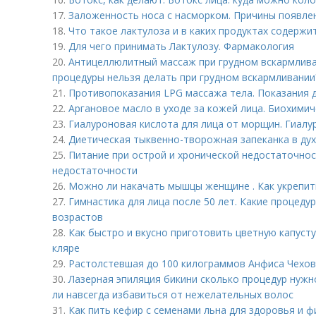
17.
Заложенность носа с насморком. Причины появле
18.
Что такое лактулоза и в каких продуктах содержи
19.
Для чего принимать Лактулозу. Фармакология
20.
Антицеллюлитный массаж при грудном вскармлива
процедуры нельзя делать при грудном вскармливании
21.
Противопоказания LPG массажа тела. Показания 
22.
Аргановое масло в уходе за кожей лица. Биохимич
23.
Гиалуроновая кислота для лица от морщин. Гиал
24.
Диетическая тыквенно-творожная запеканка в ду
25.
Питание при острой и хронической недостаточнос
недостаточности
26.
Можно ли накачать мышцы женщине . Как укрепить
27.
Гимнастика для лица после 50 лет. Какие процеду
возрастов
28.
Как быстро и вкусно приготовить цветную капусту
кляре
29.
Растолстевшая до 100 килограммов Анфиса Чехов
30.
Лазерная эпиляция бикини сколько процедур нужн
ли навсегда избавиться от нежелательных волос
31.
Как пить кефир с семенами льна для здоровья и ф