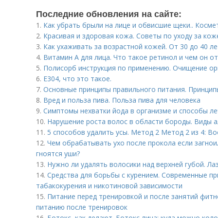
Последние обновления на сайте:
1.
Как убрать брыли на лице и обвисшие щеки.. Косм
2.
Красивая и здоровая кожа. Советы по уходу за кож
3.
Как ухаживать за возрастной кожей. От 30 до 40 ле
4.
Витамин A для лица. Что такое ретинол и чем он о
5.
Полисорб инструкция по применению. Очищение ор
6.
Е304, что это такое.
7.
Основные принципы правильного питания. Принцип
8.
Вред и польза пива. Польза пива для человека
9.
Симптомы нехватки йода в организме и способы л
10.
Нарушение роста волос в области бороды. Виды 
11.
5 способов удалить усы. Метод 2 Метод 2 из 4: В
12.
Чем обрабатывать ухо после прокола если загнои
гноятся уши?
13.
Нужно ли удалять волосики над верхней губой. Ла
14.
Средства для борьбы с курением. Современные п
табакокурения и никотиновой зависимости
15.
Питание перед тренировкой и после занятий фит
питанию после тренировок
16.
Ботокс, как делают. Ботокс лица: куда можно коло