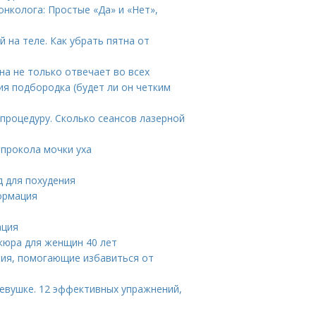
нколога: Простые «Да» и «Нет»,
 на теле. Как убрать пятна от
на не только отвечает во всех
ния подбородка (будет ли он четким
 процедуру. Сколько сеансов лазерной
 прокола мочки уха
д для похудения
ормация
ация
кюра для женщин 40 лет
ния, помогающие избавиться от
девушке. 12 эффективных упражнений,