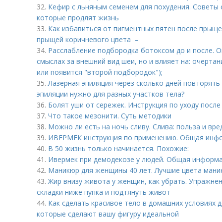
32.
Кефир с льняным семенем для похудения. Советы о
которые продлят жизнь
33.
Как избавиться от пигментных пятен после прыщей
прыщей коричневого цвета –
34.
Расслабление подбородка ботоксом до и после. О
смыслах за внешний вид шеи, но и влияет на: очерта
или появится "второй подбородок");
35.
Лазерная эпиляция через сколько дней повторять
эпиляции нужно для разных участков тела?
36.
Болят уши от сережек. Инструкция по уходу после
37.
Что такое мезонити. Суть методики
38.
Можно ли есть на ночь сливу. Слива: польза и вре
39.
ИВЕРМЕК инструкция по применению. Общая инф
40.
В 50 жизнь только начинается. Похожие:
41.
Ивермек при демодекозе у людей. Общая информ
42.
Маникюр для женщины 40 лет. Лучшие цвета мани
43.
Жир внизу живота у женщин, как убрать. Упражне
складки ниже пупка и подтянуть живот
44.
Как сделать красивое тело в домашних условиях 
которые сделают вашу фигуру идеальной