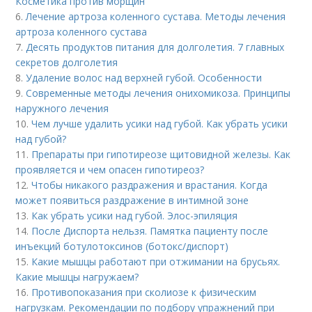
Косметика против морщин
6.
Лечение артроза коленного сустава. Методы лечения
артроза коленного сустава
7.
Десять продуктов питания для долголетия. 7 главных
секретов долголетия
8.
Удаление волос над верхней губой. Особенности
9.
Современные методы лечения онихомикоза. Принципы
наружного лечения
10.
Чем лучше удалить усики над губой. Как убрать усики
над губой?
11.
Препараты при гипотиреозе щитовидной железы. Как
проявляется и чем опасен гипотиреоз?
12.
Чтобы никакого раздражения и врастания. Когда
может появиться раздражение в интимной зоне
13.
Как убрать усики над губой. Элос-эпиляция
14.
После Диспорта нельзя. Памятка пациенту после
инъекций ботулотоксинов (ботокс/диспорт)
15.
Какие мышцы работают при отжимании на брусьях.
Какие мышцы нагружаем?
16.
Противопоказания при сколиозе к физическим
нагрузкам. Рекомендации по подбору упражнений при