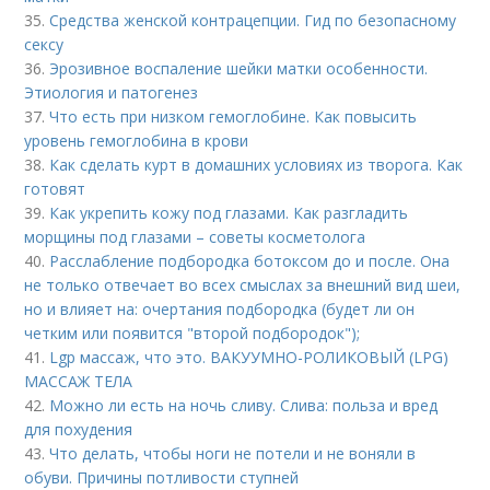
35.
Средства женской контрацепции. Гид по безопасному
сексу
36.
Эрозивное воспаление шейки матки особенности.
Этиология и патогенез
37.
Что есть при низком гемоглобине. Как повысить
уровень гемоглобина в крови
38.
Как сделать курт в домашних условиях из творога. Как
готовят
39.
Как укрепить кожу под глазами. Как разгладить
морщины под глазами – советы косметолога
40.
Расслабление подбородка ботоксом до и после. Она
не только отвечает во всех смыслах за внешний вид шеи,
но и влияет на: очертания подбородка (будет ли он
четким или появится "второй подбородок");
41.
Lgp массаж, что это. ВАКУУМНО-РОЛИКОВЫЙ (LPG)
МАССАЖ ТЕЛА
42.
Можно ли есть на ночь сливу. Слива: польза и вред
для похудения
43.
Что делать, чтобы ноги не потели и не воняли в
обуви. Причины потливости ступней