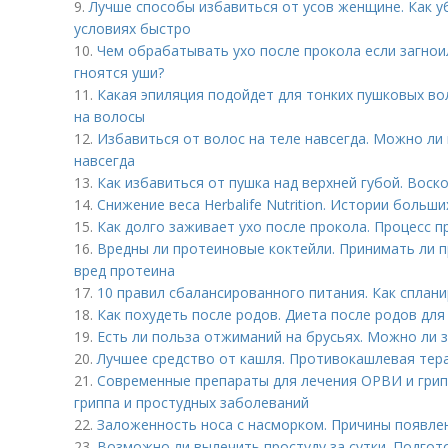
9.
Лучше способы избавиться от усов женщине. Как у
условиях быстро
10.
Чем обрабатывать ухо после прокола если загнои
гноятся уши?
11.
Какая эпиляция подойдет для тонких пушковых вол
на волосы
12.
Избавиться от волос на теле навсегда. Можно ли
навсегда
13.
Как избавиться от пушка над верхней губой. Воск
14.
Снижение веса Herbalife Nutrition. Истории больш
15.
Как долго заживает ухо после прокола. Процесс п
16.
Вредны ли протеиновые коктейли. Принимать ли п
вред протеина
17.
10 правил сбалансированного питания. Как сплан
18.
Как похудеть после родов. Диета после родов дл
19.
Есть ли польза отжиманий на брусьях. Можно ли 
20.
Лучшее средство от кашля. Противокашлевая тер
21.
Современные препараты для лечения ОРВИ и грип
гриппа и простудных заболеваний
22.
Заложенность носа с насморком. Причины появле
23.
Возможно ли вылечить простуду за сутки. Подгот