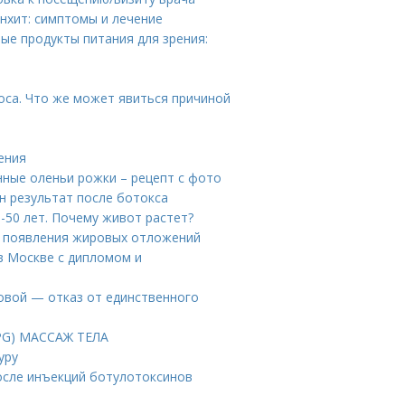
онхит: симптомы и лечение
ые продукты питания для зрения:
оса. Что же может явиться причиной
ения
нные оленьи рожки – рецепт с фото
н результат после ботокса
-50 лет. Почему живот растет?
ы появления жировых отложений
 в Москве с дипломом и
овой — отказ от единственного
PG) МАССАЖ ТЕЛА
уру
осле инъекций ботулотоксинов