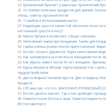
24.
Хронический бронхит у взрослых. Хронический бр
25.
10 САМЫХ полезных продуктов для зрения. Полезн
обзор, советы офтальмологов
26.
7 ошибок в использовании масел.
27.
Коррекция сухости слизистой оболочки полости н
постоянной сухости в носу?
28.
Масло Аргана в косметике. Общее описание
29.
Запеченная тыква при похудении. Тыква для похуд
30.
Грибы оленьи рожки способ приготовления. Жаре
31.
Ботокс сколько держится. Через какое время виде
32.
Как тренироваться и питаться женщинам после 40
33.
Как убрать живот после 50 лет женщине. Причин
34.
Курсы визажа в Москве. Курсы визажистов с нуля
трудоустройством
35.
Диета Анфисы Чеховой проста. Диета Анфисы Чех
продукта
36.
LPG массаж, что это. ВАКУУМНО-РОЛИКОВЫЙ (L
37.
Ботокс делать или нет. Где и как проводят процед
38.
Памятка после ботокса лица. Памятка пациенту п
(ботокс/диспорт)