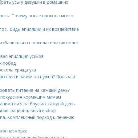
брать усы у девушки в домашних
лось. Почему после прокола мочек
ос.. Виды эпиляции и их воздействие
 избавиться от нежелательных волос
овая эпиляция усиков
их побед
рокола хряща уха
ротеин и зачем он нужен? Польза и
ировать питание на каждый день?
я похудения кормящим мамам
заниматься на брусьях каждый день
апия: рациональный выбор
па. Комплексный подход к лечению
ния насморка
овка к посещению/визиту врача