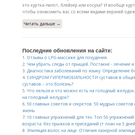
это куртка-пилот, блейзер или косуха? И вообще куртк
чтобы ознакомить вас со всеми видами верхней оде
Читать дальше →
Последние обновления на сайте:
1.
Отзывы о LPG-массаже для похудения.
2.
Чем убрать следы от прыщей. Постакне - лечение 
3.
Диагностика заболеваний по языку. Определение б
4.
СИНДРОМ ГИПЕРМОБИЛЬНОСТИ суставов в общей 
суставов – это болезнь?
5.
Что нельзя и что можно есть на голодный желудок.
на голодный желудок?
6.
50 главных советов и секретов. 50 мудрых советов
жизнь
7.
10 главных упражнений для тех. Топ-50 упражнени
возраста: без прыжков и приседаний (+ план на 5 дней
8.
Эпиляция волос на лице. Отличия лазерной эпиляци