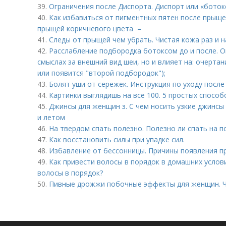
39.
Ограничения после Диспорта. Диспорт или «ботокс
40.
Как избавиться от пигментных пятен после прыщей
прыщей коричневого цвета –
41.
Следы от прыщей чем убрать. Чистая кожа раз и н
42.
Расслабление подбородка ботоксом до и после. О
смыслах за внешний вид шеи, но и влияет на: очерта
или появится "второй подбородок");
43.
Болят уши от сережек. Инструкция по уходу после
44.
Картинки выглядишь на все 100. 5 простых способ
45.
Джинсы для женщин з. С чем носить узкие джинсы
и летом
46.
На твердом спать полезно. Полезно ли спать на п
47.
Как восстановить силы при упадке сил.
48.
Избавление от бессонницы. Причины появления п
49.
Как привести волосы в порядок в домашних услов
волосы в порядок?
50.
Пивные дрожжи побочные эффекты для женщин. 