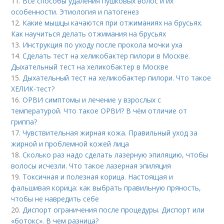
11.
Все способы удаления пушковых волос и их
особенности. Этиология и патогенез
12.
Какие мышцы качаются при отжиманиях на брусьях.
Как научиться делать отжимания на брусьях
13.
Инструкция по уходу после прокола мочки уха
14.
Сделать тест на хеликобактер пилори в Москве.
Дыхательный тест на хеликобактер в Москве
15.
Дыхательный тест на хеликобактер пилори. Что такое
ХЕЛИК-тест?
16.
ОРВИ симптомы и лечение у взрослых с
температурой. Что такое ОРВИ? В чём отличие от
гриппа?
17.
Чувствительная жирная кожа. Правильный уход за
жирной и проблемной кожей лица
18.
Сколько раз надо сделать лазерную эпиляцию, чтобы
волосы исчезли. Что такое лазерная эпиляция
19.
Токсичная и полезная корица. Настоящая и
фальшивая корица: как выбрать правильную пряность,
чтобы не навредить себе
20.
Диспорт ограничения после процедуры. Диспорт или
«ботокс». В чем разница?