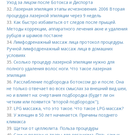
Уход за лицом после Ботокса и Диспорта
32.
Лазерная эпиляция этапы исчезновения. 2006 Вторая
процедура лазерной эпиляции через 9 недель
33.
Как быстро избавиться от следов после прыщей.
Методы коррекции, аппаратного лечения акне и удаления
рубцов и шрамов постакне
34.
Лимфодренажный массаж лица протокол процедуры.
Ручной лимфодренажный массаж лица в домашних
условиях
35.
Сколько процедур лазерной эпиляции нужно для
полного удаления волос ноги. Что такое лазерная
эпиляция
36.
Расслабление подбородка ботоксом до и после. Она
не только отвечает во всех смыслах за внешний вид шеи,
но и влияет на: очертания подбородка (будет ли он
четким или появится "второй подбородок");
37.
LPG массажа, что это такое. Что такое LPG-массаж?
38.
У женщин в 50 лет начинается. Причины позднего
климакса
39.
Щетки от целлюлита. Польза процедуры
40.
Самые полезные травы для организма. Пять самых