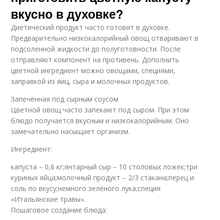
вкусно в духовке?
Диетический продукт часто готовят в духовке.
Предварительно низкокалорийный овощ отваривают в
подсоленной жидкости до полуготовности. После
отправляют компонент на противень. Дополнить
цветной ингредиент можно овощами, специями,
заправкой из яиц, сыра и молочных продуктов.
Запечённая под сырным соусом
Цветной овощ часто запекают под сыром. При этом
блюдо получается вкусным и низкокалорийным. Оно
замечательно насыщает организм.
Ингредиент:
капуста – 0,6 кг;янтарный сыр – 10 столовых ложек;три
куриных яйца;молочный продукт – 2/3 стакана;перец и
соль по вкусу;немного зелёного лука;специя
«Итальянские травы».
Пошаговое создание блюда: