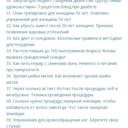
30.
Закуски для людей с сахарным диабетом. «Допустимые
удовольствия»: 7 рецептов блюд при диабете
31.
План тренировок для женщины 50 лет. Комплекс
упражнений для женщины 55 лет
32.
Как убрать живот после 50 лет женщине. Причины
появления жировых отложений
33.
Без диет и голодовок. Безопасные правила и методики
для похудения
34.
Растолстевшая до 100 килограммов Анфиса Чехова
вызвала грандиозный скандал
35.
Как пить кефир с семенами льна. Немного о питании
при панкреатите
36.
Эрозия шейки матки. Как возникает эрозия шейки
матки
37.
Через сколько встает ботокс после процедуры лоб и
межбровье. Техника проведения процедуры
38.
Сколько нужно процедур лазерной эпиляции, чтобы
избавиться от волос навсегда. Что такое лазерная
эпиляция
39.
Упражнения для кровообращения ног. Берегите свои
ступни!