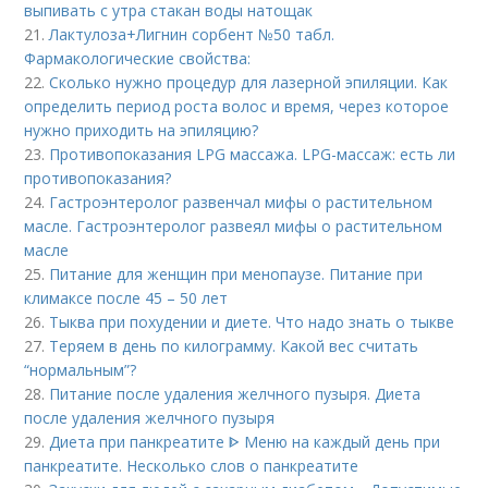
выпивать с утра стакан воды натощак
21.
Лактулоза+Лигнин сорбент №50 табл.
Фармакологические свойства:
22.
Сколько нужно процедур для лазерной эпиляции. Как
определить период роста волос и время, через которое
нужно приходить на эпиляцию?
23.
Противопоказания LPG массажа. LPG-массаж: есть ли
противопоказания?
24.
Гастроэнтеролог развенчал мифы о растительном
масле. Гастроэнтеролог развеял мифы о растительном
масле
25.
Питание для женщин при менопаузе. Питание при
климаксе после 45 – 50 лет
26.
Тыква при похудении и диете. Что надо знать о тыкве
27.
Теряем в день по килограмму. Какой вес считать
“нормальным”?
28.
Питание после удаления желчного пузыря. Диета
после удаления желчного пузыря
29.
Диета при панкреатите ᐈ Меню на каждый день при
панкреатите. Несколько слов о панкреатите