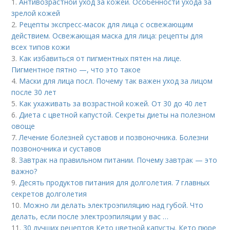
1.
Антивозрастной уход за кожей. Особенности ухода за
зрелой кожей
2.
Рецепты экспресс-масок для лица с освежающим
действием. Освежающая маска для лица: рецепты для
всех типов кожи
3.
Как избавиться от пигментных пятен на лице.
Пигментное пятно —, что это такое
4.
Маски для лица посл. Почему так важен уход за лицом
после 30 лет
5.
Как ухаживать за возрастной кожей. От 30 до 40 лет
6.
Диета с цветной капустой. Секреты диеты на полезном
овоще
7.
Лечение болезней суставов и позвоночника. Болезни
позвоночника и суставов
8.
Завтрак на правильном питании. Почему завтрак — это
важно?
9.
Десять продуктов питания для долголетия. 7 главных
секретов долголетия
10.
Можно ли делать электроэпиляцию над губой. Что
делать, если после электроэпиляции у вас …
11.
30 лучших рецептов Кето цветной капусты. Кето пюре