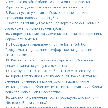
7.
Лучше способы избавиться от усов женщине. Как
убрать усы у девушки в домашних условиях быстро
8.
Растут усики у девушки. Гормональные причины
появления волосиков над губой
9.
Лазерная эпиляция усиков над верхней губой. Цены на
лазерную эпиляцию верхней губы
10.
Современные методы лечения онихомикоза. Принципы
наружного лечения
11.
Поддержка пищеварения от Herbalife Nutrition.
Поддержка пищеварения комфортное пищеварение –
активная жизнь!
12.
Как вести себя с зажившим пирсингом. Основные
рекомендации по уходу выглядят так:
13.
Сыр курт, что это. 100 любопытных фактов о курте
14.
Шрамы от прыщей, как избавиться. Какие методики
лечения применяют в косметологической клинике
15.
Как ускорить обмен веществ. Виды нарушений обмена
веществ, какие нужны лекарства
16.
Диспорт ограничения после процедуры. Диспорт или
«ботокс». В чем разница?
17.
Почему молоко с лактулозой. Лактулоза: почему этот