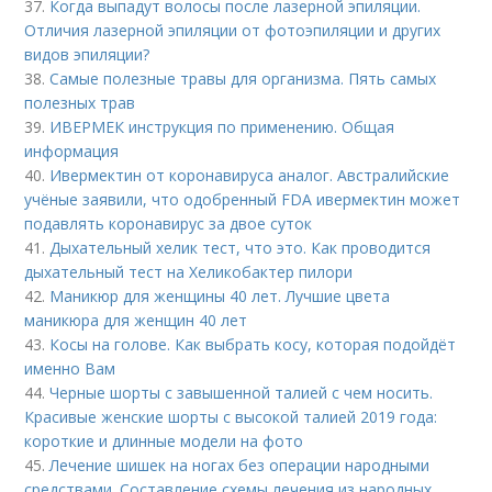
37.
Когда выпадут волосы после лазерной эпиляции.
Отличия лазерной эпиляции от фотоэпиляции и других
видов эпиляции?
38.
Самые полезные травы для организма. Пять самых
полезных трав
39.
ИВЕРМЕК инструкция по применению. Общая
информация
40.
Ивермектин от коронавируса аналог. Австралийские
учёные заявили, что одобренный FDA ивермектин может
подавлять коронавирус за двое суток
41.
Дыхательный хелик тест, что это. Как проводится
дыхательный тест на Хеликобактер пилори
42.
Маникюр для женщины 40 лет. Лучшие цвета
маникюра для женщин 40 лет
43.
Косы на голове. Как выбрать косу, которая подойдёт
именно Вам
44.
Черные шорты с завышенной талией с чем носить.
Красивые женские шорты с высокой талией 2019 года:
короткие и длинные модели на фото
45.
Лечение шишек на ногах без операции народными
средствами. Составление схемы лечения из народных