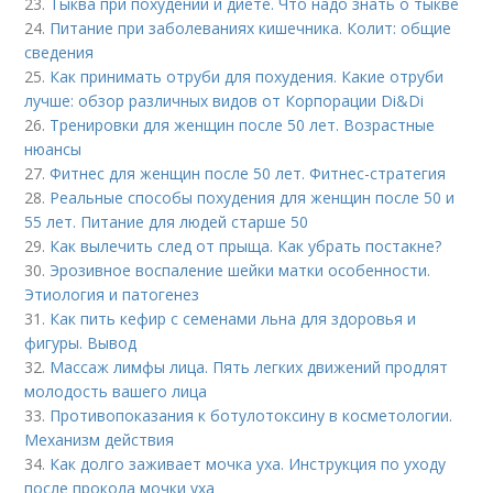
23.
Тыква при похудении и диете. Что надо знать о тыкве
24.
Питание при заболеваниях кишечника. Колит: общие
сведения
25.
Как принимать отруби для похудения. Какие отруби
лучше: обзор различных видов от Корпорации Di&Di
26.
Тренировки для женщин после 50 лет. Возрастные
нюансы
27.
Фитнес для женщин после 50 лет. Фитнес-стратегия
28.
Реальные способы похудения для женщин после 50 и
55 лет. Питание для людей старше 50
29.
Как вылечить след от прыща. Как убрать постакне?
30.
Эрозивное воспаление шейки матки особенности.
Этиология и патогенез
31.
Как пить кефир с семенами льна для здоровья и
фигуры. Вывод
32.
Массаж лимфы лица. Пять легких движений продлят
молодость вашего лица
33.
Противопоказания к ботулотоксину в косметологии.
Механизм действия
34.
Как долго заживает мочка уха. Инструкция по уходу
после прокола мочки уха