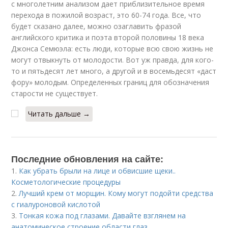
с многолетним анализом дает приблизительное время
перехода в пожилой возраст, это 60-74 года. Все, что
будет сказано далее, можно озаглавить фразой
английского критика и поэта второй половины 18 века
Джонса Семюэла: есть люди, которые всю свою жизнь не
могут отвыкнуть от молодости. Вот уж правда, для кого-
то и пятьдесят лет много, а другой и в восемьдесят «даст
фору» молодым. Определенных границ для обозначения
старости не существует.
Читать дальше →
Последние обновления на сайте:
1.
Как убрать брыли на лице и обвисшие щеки..
Косметологические процедуры
2.
Лучший крем от морщин. Кому могут подойти средства
с гиалуроновой кислотой
3.
Тонкая кожа под глазами. Давайте взглянем на
анатомическое строение области глаз.