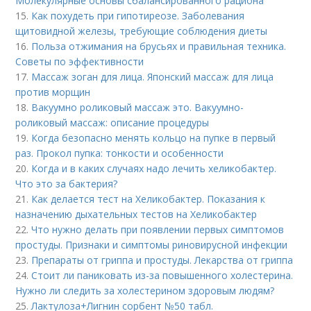
Молекулярные основы сбалансированного рациона
15.
Как похудеть при гипотиреозе. Заболевания
щитовидной железы, требующие соблюдения диеты
16.
Польза отжимания на брусьях и правильная техника.
Советы по эффективности
17.
Массаж зоган для лица. Японский массаж для лица
против морщин
18.
Вакуумно роликовый массаж это. Вакуумно-
роликовый массаж: описание процедуры
19.
Когда безопасно менять кольцо на пупке в первый
раз. Прокол пупка: тонкости и особенности
20.
Когда и в каких случаях надо лечить хеликобактер.
Что это за бактерия?
21.
Как делается тест на Хеликобактер. Показания к
назначению дыхательных тестов на Хеликобактер
22.
Что нужно делать при появлении первых симптомов
простуды. Признаки и симптомы риновирусной инфекции
23.
Препараты от гриппа и простуды. Лекарства от гриппа
24.
Стоит ли паниковать из-за повышенного холестерина.
Нужно ли следить за холестерином здоровым людям?
25.
Лактулоза+Лигнин сорбент №50 табл.