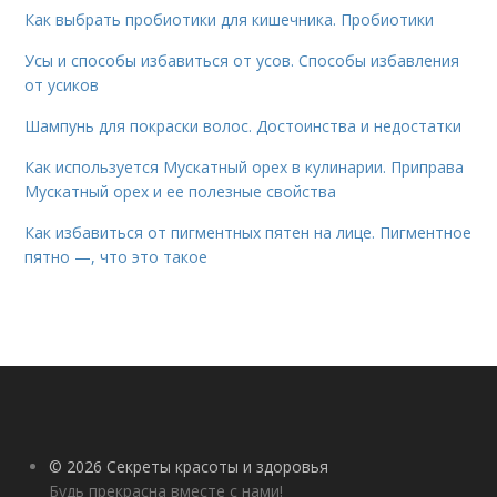
Как выбрать пробиотики для кишечника. Пробиотики
Усы и способы избавиться от усов. Способы избавления
от усиков
Шампунь для покраски волос. Достоинства и недостатки
Как используется Мускатный орех в кулинарии. Приправа
Мускатный орех и ее полезные свойства
Как избавиться от пигментных пятен на лице. Пигментное
пятно —, что это такое
© 2026 Секреты красоты и здоровья
Будь прекрасна вместе с нами!