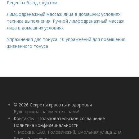
Рецепты блюд с куртом
Лимфодренажный массаж лица в домашних условиях
техника выполнения. Ручной лимфодренажный массаж
лица в домашних условиях
Упражнения для тонуса. 10 упражнений для повышения
жизненного тонуса
© 2026 Секреты красоты и здоровья
Будь прекрасна вместе с нами!
Контакты
Пользовательское соглашение
Политика конфидециальности
г. Москва, САО, Головинский, Смольная улица 2, м.
Водный стадион