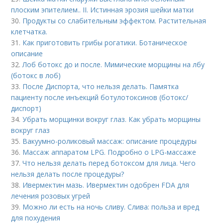
плоским эпителием.. II. Истинная эрозия шейки матки
30.
Продукты со слабительным эффектом. Растительная
клетчатка.
31.
Как приготовить грибы рогатики. Ботаническое
описание
32.
Лоб ботокс до и после. Мимические морщины на лбу
(ботокс в лоб)
33.
После Диспорта, что нельзя делать. Памятка
пациенту после инъекций ботулотоксинов (ботокс/
диспорт)
34.
Убрать морщинки вокруг глаз. Как убрать морщины
вокруг глаз
35.
Вакуумно-роликовый массаж: описание процедуры
36.
Массаж аппаратом LPG. Подробно о LPG-массаже
37.
Что нельзя делать перед ботоксом для лица. Чего
нельзя делать после процедуры?
38.
Ивермектин мазь. Ивермектин одобрен FDA для
лечения розовых угрей
39.
Можно ли есть на ночь сливу. Слива: польза и вред
для похудения