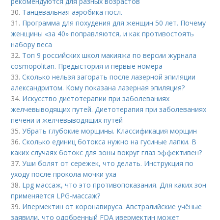
рекомендуются для разных возрастов
30.
Танцевальная аэробика посл.
31.
Программа для похудения для женщин 50 лет. Почему
женщины «за 40» поправляются, и как противостоять
набору веса
32.
Топ 9 российских школ макияжа по версии журнала
cosmopolitan. Предыстория и первые номера
33.
Сколько нельзя загорать после лазерной эпиляции
александритом. Кому показана лазерная эпиляция?
34.
Искусство диетотерапии при заболеваниях
желчевыводящих путей. Диетотерапия при заболеваниях
печени и желчевыводящих путей
35.
Убрать глубокие морщины. Классификация морщин
36.
Сколько единиц ботокса нужно на гусиные лапки. В
каких случаях ботокс для зоны вокруг глаз эффективен?
37.
Уши болят от сережек, что делать. Инструкция по
уходу после прокола мочки уха
38.
Lpg массаж, что это противопоказания. Для каких зон
применяется LPG-массаж?
39.
Ивермектин от коронавируса. Австралийские учёные
заявили, что одобренный FDA ивермектин может