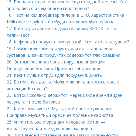
15.
Препараты при гипотиреозе щитовидной железы. Как
проявляется и чем опасен гипотиреоз?
16.
Тест на хеликобактер пилори в СПб. Характеристика
Helicobacter pylori – возбудителя хеликобактериоза
17.
Как подготовиться к дыхательному ХЕЛИК-тесту.
Хелик-Тест
18.
Кефирный продукт с лактулозой. Что такое лактулоза?
19.
Самые полезные продукты для восстановления
суставов. В каких продуктах содержится глюкозамин?
20.
Острые респираторные вирусные инфекции.
Определение болезни. Причины заболевания
21.
Какие лучше отруби для похудения. Диеты
22.
Ботокс, как долго. Можно ли пить алкоголь после
инъекций Ботокса?
23.
Ботокс сколько держится. Через какое время виден
результат после ботокса
24.
Как используется Мускатный орех в кулинарии.
Приправа Мускатный орех и ее полезные свойства
25.
Хитин польза и вред для человека. Хитин —
«нераскрученная звезда» полисахаридов
26.
Эрозивное воспаление шейки матки особенности.