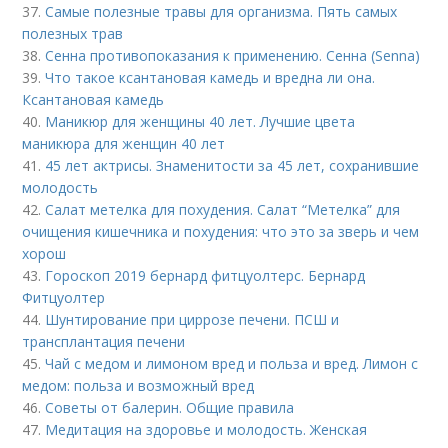
37.
Самые полезные травы для организма. Пять самых
полезных трав
38.
Сенна противопоказания к применению. Сенна (Senna)
39.
Что такое ксантановая камедь и вредна ли она.
Ксантановая камедь
40.
Маникюр для женщины 40 лет. Лучшие цвета
маникюра для женщин 40 лет
41.
45 лет актрисы. Знаменитости за 45 лет, сохранившие
молодость
42.
Салат метелка для похудения. Салат “Метелка” для
очищения кишечника и похудения: что это за зверь и чем
хорош
43.
Гороскоп 2019 бернард фитцуолтерс. Бернард
Фитцуолтер
44.
Шунтирование при циррозе печени. ПСШ и
трансплантация печени
45.
Чай с медом и лимоном вред и польза и вред. Лимон с
медом: польза и возможный вред
46.
Советы от балерин. Общие правила
47.
Медитация на здоровье и молодость. Женская