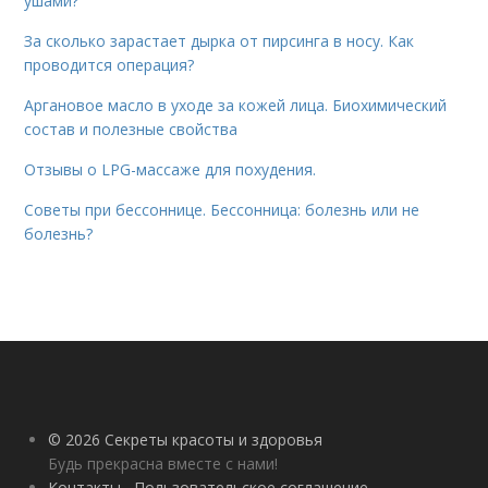
ушами?
За сколько зарастает дырка от пирсинга в носу. Как
проводится операция?
Аргановое масло в уходе за кожей лица. Биохимический
состав и полезные свойства
Отзывы о LPG-массаже для похудения.
Советы при бессоннице. Бессонница: болезнь или не
болезнь?
© 2026 Секреты красоты и здоровья
Будь прекрасна вместе с нами!
Контакты
Пользовательское соглашение