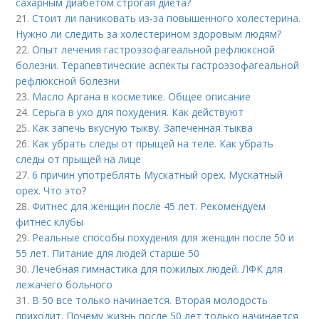
сахарным диабетом строгая диета?
21.
Стоит ли паниковать из-за повышенного холестерина.
Нужно ли следить за холестерином здоровым людям?
22.
Опыт лечения гастроэзофагеальной рефлюксной
болезни. Терапевтические аспекты гастроэзофагеальной
рефлюксной болезни
23.
Масло Аргана в косметике. Общее описание
24.
Серьга в ухо для похудения. Как действуют
25.
Как запечь вкусную тыкву. Запеченная тыква
26.
Как убрать следы от прыщей на теле. Как убрать
следы от прыщей на лице
27.
6 причин употреблять Мускатный орех. Мускатный
орех. Что это?
28.
Фитнес для женщин после 45 лет. Рекомендуем
фитнес клубы
29.
Реальные способы похудения для женщин после 50 и
55 лет. Питание для людей старше 50
30.
Лечебная гимнастика для пожилых людей. ЛФК для
лежачего больного
31.
В 50 все только начинается. Вторая молодость
приходит. Почему жизнь после 50 лет только начинается