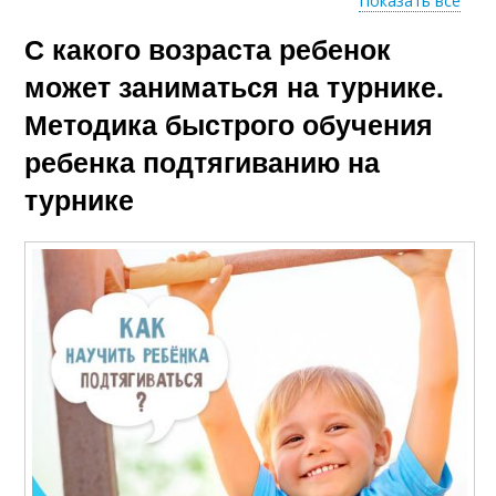
Показать все
С какого возраста ребенок
Массы на турниках
может заниматься на турнике.
Методика быстрого обучения
ребенка подтягиванию на
турнике