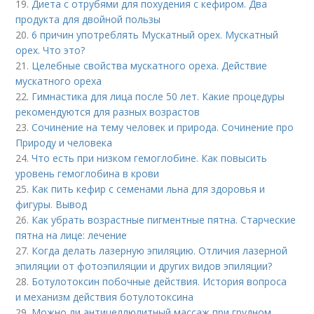
19.
Диета с отрубями для похудения с кефиром. Два
продукта для двойной пользы
20.
6 причин употреблять Мускатный орех. Мускатный
орех. Что это?
21.
Целебные свойства мускатного ореха. Действие
мускатного ореха
22.
Гимнастика для лица после 50 лет. Какие процедуры
рекомендуются для разных возрастов
23.
Сочинение на тему человек и природа. Сочинение про
Природу и человека
24.
Что есть при низком гемоглобине. Как повысить
уровень гемоглобина в крови
25.
Как пить кефир с семенами льна для здоровья и
фигуры. Вывод
26.
Как убрать возрастные пигментные пятна. Старческие
пятна на лице: лечение
27.
Когда делать лазерную эпиляцию. Отличия лазерной
эпиляции от фотоэпиляции и других видов эпиляции?
28.
Ботулотоксин побочные действия. История вопроса
и механизм действия ботулотоксина
29.
Можно ли антицеллюлитный массаж при грудном