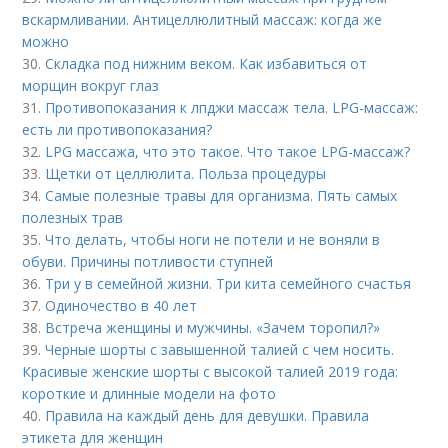
вскармливании. Антицеллюлитный массаж: когда же
можно
30.
Складка под нижним веком. Как избавиться от
морщин вокруг глаз
31.
Противопоказания к лпджи массаж тела. LPG-массаж:
есть ли противопоказания?
32.
LPG массажа, что это такое. Что такое LPG-массаж?
33.
Щетки от целлюлита. Польза процедуры
34.
Самые полезные травы для организма. Пять самых
полезных трав
35.
Что делать, чтобы ноги не потели и не воняли в
обуви. Причины потливости ступней
36.
Три у в семейной жизни. Три кита семейного счастья
37.
Одиночество в 40 лет
38.
Встреча женщины и мужчины. «Зачем торопил?»
39.
Черные шорты с завышенной талией с чем носить.
Красивые женские шорты с высокой талией 2019 года:
короткие и длинные модели на фото
40.
Правила на каждый день для девушки. Правила
этикета для женщин