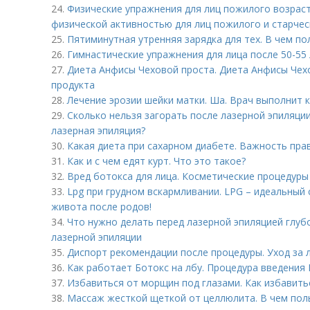
24.
Физические упражнения для лиц пожилого возраст
физической активностью для лиц пожилого и старчес
25.
Пятиминутная утренняя зарядка для тех. В чем п
26.
Гимнастические упражнения для лица после 50-55
27.
Диета Анфисы Чеховой проста. Диета Анфисы Чех
продукта
28.
Лечение эрозии шейки матки. Ша. Врач выполнит
29.
Сколько нельзя загорать после лазерной эпиляци
лазерная эпиляция?
30.
Какая диета при сахарном диабете. Важность пра
31.
Как и с чем едят курт. Что это такое?
32.
Вред ботокса для лица. Косметические процедуры
33.
Lpg при грудном вскармливании. LPG – идеальный
живота после родов!
34.
Что нужно делать перед лазерной эпиляцией глубо
лазерной эпиляции
35.
Диспорт рекомендации после процедуры. Уход за 
36.
Как работает Ботокс на лбу. Процедура введения 
37.
Избавиться от морщин под глазами. Как избавить
38.
Массаж жесткой щеткой от целлюлита. В чем поль