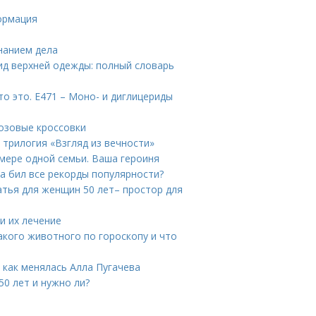
ормация
знанием дела
вид верхней одежды: полный словарь
о это. Е471 – Моно- и диглицериды
розовые кроссовки
 трилогия «Взгляд из вечности»
имере одной семьи. Ваша героиня
а бил все рекорды популярности?
атья для женщин 50 лет– простор для
и их лечение
какого животного по гороскопу и что
: как менялась Алла Пугачева
50 лет и нужно ли?