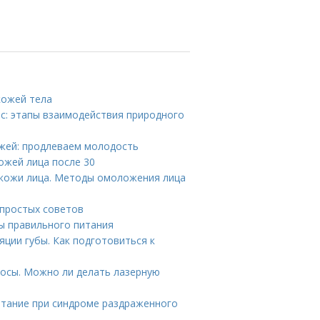
кожей тела
ос: этапы взаимодействия природного
ожей: продлеваем молодость
кожей лица после 30
кожи лица. Методы омоложения лица
 простых советов
ы правильного питания
ции губы. Как подготовиться к
росы. Можно ли делать лазерную
итание при синдроме раздраженного