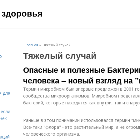
 здоровья
Главная
»
Тяжелый случай
Тяжелый случай
о
Опасные и полезные Бактери
человека – новый взгляд на 
Термин микробиом был впервые предложен в 2001 го
я для
сообщества микроорганизмов. Микробиом представл
бактерий, которые находятся как внутри, так и снару
 если
чек
Раньше в этом понимании использовался термин "мик
Все-таки "флора" - это растительный мир, а не огр
человеческого организма.
даций