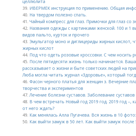
целлюлита
39.
ИВЕРМЕК инструкция по применению. Общая инф
40.
На твердом полезно спать.
41.
Чайный компресс для глаз. Примочки для глаз со 
42.
Названия одежды с картинками женской. 100 и 1 
видов пальто, курток и прочего
43.
Эмульгатор моно и диглицериды жирных кислот, чт
жирных кислот
44.
Под что одеть розовые кроссовки. С чем носить 
45.
После пятидесяти жизнь только начинается. Ваша
рассказывает о жизни и быте советских людей на пр
Люба могла читать журнал «Здоровье», который тогд
46.
Фасон черного платья для женщин з. Вечерние пл
творчества и экспериментов
47.
Лечение болезни суставов. Заболевание суставов 
48.
В чем встречать Новый год 2019 год. 2019 год –, 
от него ждать?
49.
Как менялась Алла Пугачева. Вся жизнь в 10 фото
50.
Как выйти замуж в 50 лет. Как выйти замуж после 