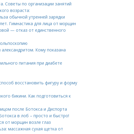
а. Советы по организации занятий
кого возраста:
ольза обычной утренней зарядки
 лет. Гимнастика для лица от морщин
овой — отказ от единственного
 кольпоскопию
и александритом. Кому показана
вильного питания при диабете
 способ восстановить фигуру и форму
кого бикини. Как подготовиться к
лицом после Ботокса и Диспорта
Ботокса в лоб – просто и быстро!
ся от морщин возле глаз
за: массажная сухая щетка от