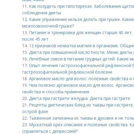
11.
Как похудеть при гипотиреозе. Заболевания щит
соблюдения диеты
12.
Какие упражнения нельзя делать при грыже. Каки
межпозвоночной грыже?
13.
Питание и тренировки для женщин старше 40 лет.
после 45 лет
14.
12 признаков нехватки магния в организме. Общи
15.
Диета при повышенной кислотности. Меню диеты 
16.
Лечебные смеси в питании грудных детей. Какие 
17.
Опыт лечения гастроэзофагеальной рефлюксной б
гастроэзофагеальной рефлюксной болезни
18.
Аргановое масло для волос: полезные свойства и
19.
Чем полезно аргановое масло для волос. Арганов
свойства и способы применения
20.
Диета при гастрите желудка. Диета при гастрите
21.
Рецепты диетических блюд из тыквы при гастрите.
острой фазе
22.
Тыквенная запеканка из тыквы в духовке и не тол
23.
Мускатный орех описание и полезные свойства. К
справляться с депрессией?