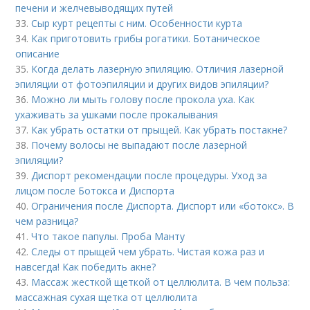
печени и желчевыводящих путей
33.
Сыр курт рецепты с ним. Особенности курта
34.
Как приготовить грибы рогатики. Ботаническое
описание
35.
Когда делать лазерную эпиляцию. Отличия лазерной
эпиляции от фотоэпиляции и других видов эпиляции?
36.
Можно ли мыть голову после прокола уха. Как
ухаживать за ушками после прокалывания
37.
Как убрать остатки от прыщей. Как убрать постакне?
38.
Почему волосы не выпадают после лазерной
эпиляции?
39.
Диспорт рекомендации после процедуры. Уход за
лицом после Ботокса и Диспорта
40.
Ограничения после Диспорта. Диспорт или «ботокс». В
чем разница?
41.
Что такое папулы. Проба Манту
42.
Следы от прыщей чем убрать. Чистая кожа раз и
навсегда! Как победить акне?
43.
Массаж жесткой щеткой от целлюлита. В чем польза:
массажная сухая щетка от целлюлита