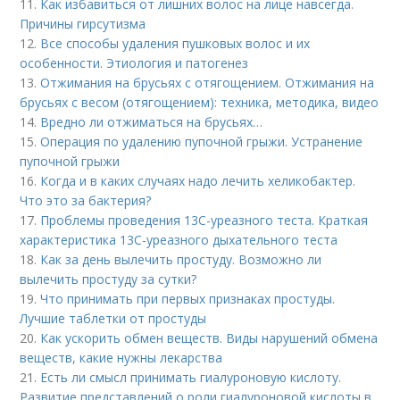
11.
Как избавиться от лишних волос на лице навсегда.
Причины гирсутизма
12.
Все способы удаления пушковых волос и их
особенности. Этиология и патогенез
13.
Отжимания на брусьях с отягощением. Отжимания на
брусьях с весом (отягощением): техника, методика, видео
14.
Вредно ли отжиматься на брусьях…
15.
Операция по удалению пупочной грыжи. Устранение
пупочной грыжи
16.
Когда и в каких случаях надо лечить хеликобактер.
Что это за бактерия?
17.
Проблемы проведения 13С-уреазного теста. Краткая
характеристика 13С-уреазного дыхательного теста
18.
Как за день вылечить простуду. Возможно ли
вылечить простуду за сутки?
19.
Что принимать при первых признаках простуды.
Лучшие таблетки от простуды
20.
Как ускорить обмен веществ. Виды нарушений обмена
веществ, какие нужны лекарства
21.
Есть ли смысл принимать гиалуроновую кислоту.
Развитие представлений о роли гиалуроновой кислоты в