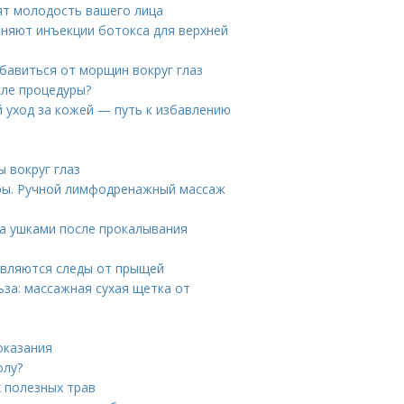
ят молодость вашего лица
аняют инъекции ботокса для верхней
бавиться от морщин вокруг глаз
сле процедуры?
 уход за кожей — путь к избавлению
 вокруг глаз
ры. Ручной лимфодренажный массаж
за ушками после прокалывания
являются следы от прыщей
за: массажная сухая щетка от
оказания
олу?
 полезных трав