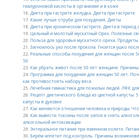
гиалуроновой кислоты в организме и в коже
16.
Диета при гастрите желудка. Диета при гастрите
17.
Какие лучше отруби для похудения. Диеты
18.
Диета при хроническом гастрите. Диета в период
19.
Цельный и молотый мускатный Орех. Полезные св
20.
Польза для здоровья мускатного ореха. Продукты
21.
Загноилось ухо после прокола. Гноится ушко посл
22.
Реальные способы похудения для женщин после 50
50
23.
Как убрать живот после 50 лет женщине. Причин
24.
Программа для похудения для женщин 50 лет. Поч
как противостоять набору веса
25.
Лечебная гимнастика для пожилых людей. ЛФК дл
26.
Рецепт диетического блюда из цветной капусты. 
капусты в духовке
27.
Как меняются отношения человека и природы. Чт
28.
Как вывести токсины после запоя и снять алкого
алкогольной интоксикации
29.
Энтеральное питание при язвенном колите. Питан
30.
Берём аппетит под контроль. Причины возникнов