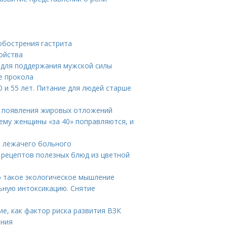
 обострения гастрита
ойства
 для поддержания мужской силы
е прокола
 и 55 лет. Питание для людей старше
ы появления жировых отложений
ему женщины «за 40» поправляются, и
я лежачего больного
5 рецептов полезных блюд из цветной
о такое экологическое мышление
льную интоксикацию. Снятие
ие, как фактор риска развития ВЗК
ения