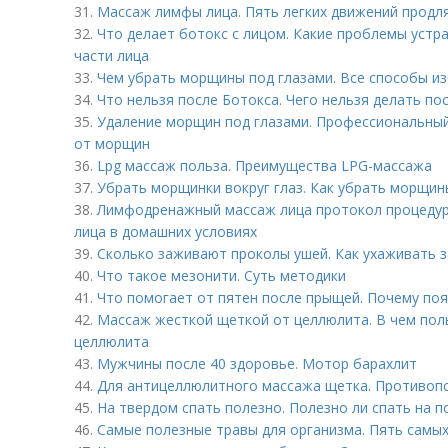
31.
Массаж лимфы лица. Пять легких движений продл
32.
Что делает ботокс с лицом. Какие проблемы устр
части лица
33.
Чем убрать морщины под глазами. Все способы из
34.
Что нельзя после Ботокса. Чего нельзя делать по
35.
Удаление морщин под глазами. Профессиональный
от морщин
36.
Lpg массаж польза. Преимущества LPG-массажа
37.
Убрать морщинки вокруг глаз. Как убрать морщины
38.
Лимфодренажный массаж лица протокол процеду
лица в домашних условиях
39.
Сколько заживают проколы ушей. Как ухаживать 
40.
Что такое мезонити. Суть методики
41.
Что помогает от пятен после прыщей. Почему по
42.
Массаж жесткой щеткой от целлюлита. В чем поль
целлюлита
43.
Мужчины после 40 здоровье. Мотор барахлит
44.
Для антицеллюлитного массажа щетка. Противоп
45.
На твердом спать полезно. Полезно ли спать на п
46.
Самые полезные травы для организма. Пять самых