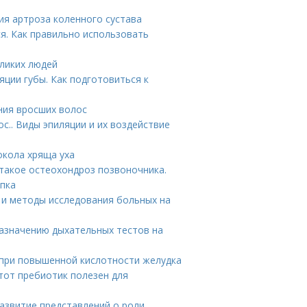
ия артроза коленного сустава
ся. Как правильно использовать
ликих людей
ции губы. Как подготовиться к
ния вросших волос
с.. Виды эпиляции и их воздействие
окола хряща уха
 такое остеохондроз позвоночника.
упка
ия и методы исследования больных на
назначению дыхательных тестов на
при повышенной кислотности желудка
этот пребиотик полезен для
Развитие представлений о роли