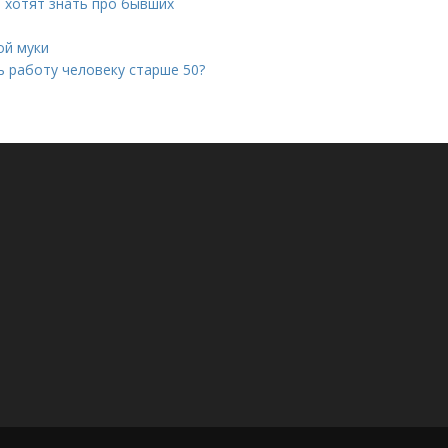
 хотят знать про бывших
ой муки
ь работу человеку старше 50?