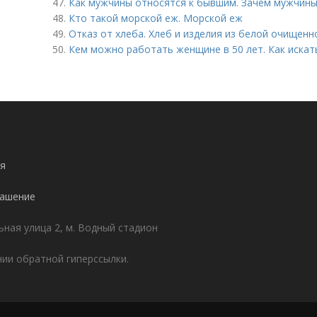
47.
Как мужчины относятся к бывшим. Зачем мужчины
48.
Кто такой морской еж. Морской еж
49.
Отказ от хлеба. Хлеб и изделия из белой очищенн
50.
Кем можно работать женщине в 50 лет. Как искат
я
лашение
ьная улица 2, м. Водный стадион
ии обратной гиперссылки.