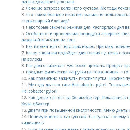
лица в домашних условиях
2.
Лечение артроза коленного сустава. Методы лечен
3.
Что такое блендер и как им правильно пользовать
стационарный блендер?
4.
Некоторые секреты режима дня. Распорядок дня ве
5.
Особенности проведения процедуры лазерной эпиля
лазерной эпиляции на лице
6.
Как избавиться от вросших волос. Причины появле
7.
Какая эпиляция подойдет для тонких пушковых воло
на волосы
8.
Как долго заживает ухо после прокола. Процесс пр
9.
Вредные физические нагрузки на позвоночник. Что
10.
Как правильно заживить пирсинг пупка. Пирсинг п
11.
Методы диагностики Helicobacter pylori. Показан
Helicobacter pylori
12.
Как делается тест на Хеликобактер. Показания к 
Хеликобактер
13.
Диета при повышенной кислотности. Меню диеты 
14.
Почему молоко с лактулозой. Лактулоза: почему 
кишечника?
15.
Есть ли смысл принимать гиалуроновую кислоту. 