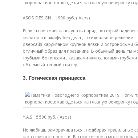
ASOS DESIGN , 1 990 руб. ( Asos)
Если ты не хочешь покупать наряд , который наденешь
пылиться в шкафу без дела , то идеальное решение 
оверсайз-кардиганом крупной вязки и остроносыми бо
отличный образ для праздника. В обычный день ты м
грубыми ботинками , казаками или сапогами-трубами 
объемный теплый свитер.
3. Готическая принцесса
Y.A.S , 5 590 руб. ( Asos)
Не любишь заморачиваться , подбирая правильные со
нас отличные новости. В этом сезоне в моду возвращ