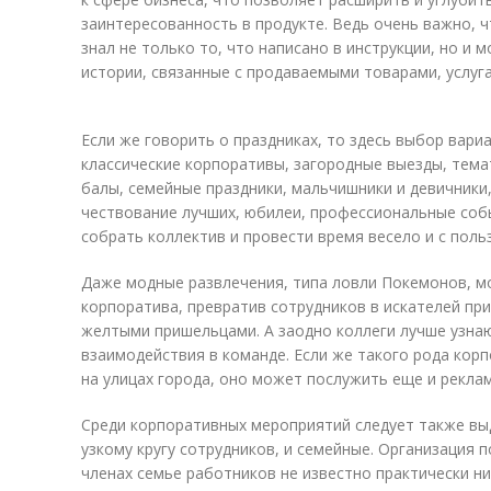
заинтересованность в продукте. Ведь очень важно, 
знал не только то, что написано в инструкции, но и 
истории, связанные с продаваемыми товарами, услуг
Если же говорить о праздниках, то здесь выбор вар
классические корпоративы, загородные выезды, тем
балы, семейные праздники, мальчишники и девичники
чествование лучших, юбилеи, профессиональные соб
собрать коллектив и провести время весело и с поль
Даже модные развлечения, типа ловли Покемонов, м
корпоратива, превратив сотрудников в искателей пр
желтыми пришельцами. А заодно коллеги лучше узна
взаимодействия в команде. Если же такого рода ко
на улицах города, оно может послужить еще и рекла
Среди корпоративных мероприятий следует также вы
узкому кругу сотрудников, и семейные. Организация п
членах семье работников не известно практически ни