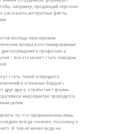
чтобы, например, продающий персонал
мог рассказать интересные факты,
ами.
иантов вообще неисчерпаем:
атические вечера и костюмированные
, дни посвящения в профессию и
ытия – все это может стать поводом
зой.
огут стать темой очередного
иключений и отважных борцов с
ют друг друга, отработают формы
рпоративное мероприятие проводится
мным целям.
делить те, что предназначены лишь
оследних всегда сложнее, поскольку о
чего. И тем не менее мода на