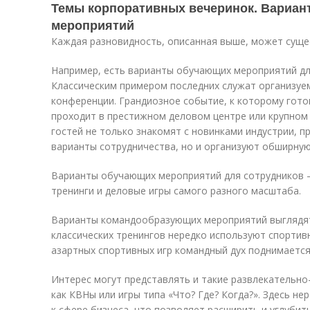
Темы корпоративных вечеринок. Вариан
мероприятий
Каждая разновидность, описанная выше, может суще
Например, есть варианты обучающих мероприятий для
Классическим примером последних служат организу
конференции. Грандиозное событие, к которому гото
проходит в престижном деловом центре или крупном 
гостей не только знакомят с новинками индустрии, 
варианты сотрудничества, но и организуют обширну
Варианты обучающих мероприятий для сотрудников –
тренинги и деловые игры самого разного масштаба.
Варианты командообразующих мероприятий выглядя
классических тренингов нередко используют спортив
азартных спортивных игр командный дух поднимается
Интерес могут представлять и такие развлекатель
как КВНы или игры типа «Что? Где? Когда?». Здесь не
к сфере бизнеса, что позволяет расширить и углубит