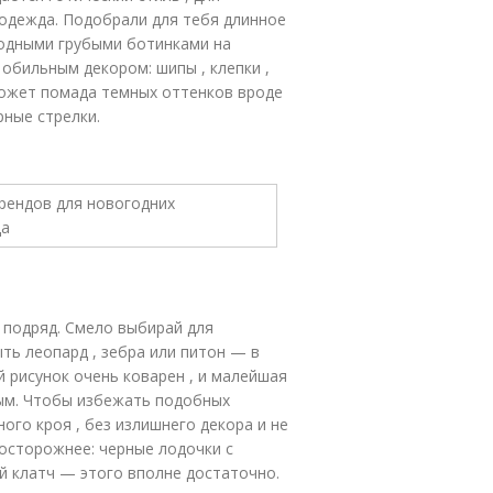
 одежда. Подобрали для тебя длинное
модными грубыми ботинками на
обильным декором: шипы , клепки ,
может помада темных оттенков вроде
рные стрелки.
 подряд. Смело выбирай для
ть леопард , зебра или питон — в
й рисунок очень коварен , и малейшая
ым. Чтобы избежать подобных
ого кроя , без излишнего декора и не
осторожнее: черные лодочки с
й клатч — этого вполне достаточно.