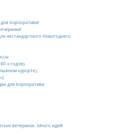
 для Корпоратива!
вечеринки!
для нестандартного Новогоднего
ссы.
80-х годов).
олыжном курорте).
»).
деи для Корпоратива
ских вечеринок. Много идей!