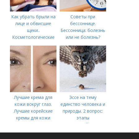
Как убрать брыли на
Советы при
лице и обвисшие
бессоннице.
щеки..
Бессонница: болезнь
Косметологические
или не болезнь?
процедуры
Лучшие крема для
Эссе на тему
кожи вокруг глаз.
единство человека и
Лучшие корейские
природы. 2 вопрос:
кремы для кожи
этапы
вокруг глаз в 2022
взаимодействия
году
природного и
социального бытия