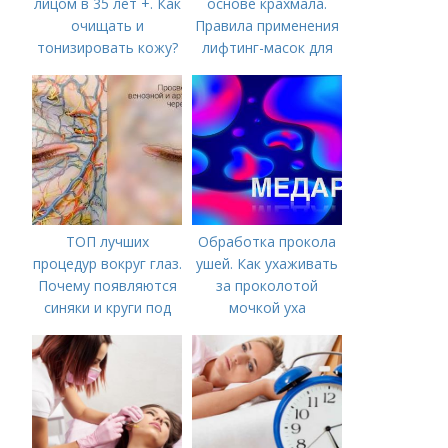
лицом в 35 лет +. Как
основе крахмала.
очищать и
Правила применения
тонизировать кожу?
лифтинг-масок для
лица из крахмала
ТОП лучших
Обработка прокола
процедур вокруг глаз.
ушей. Как ухаживать
Почему появляются
за проколотой
синяки и круги под
мочкой уха
глазами?