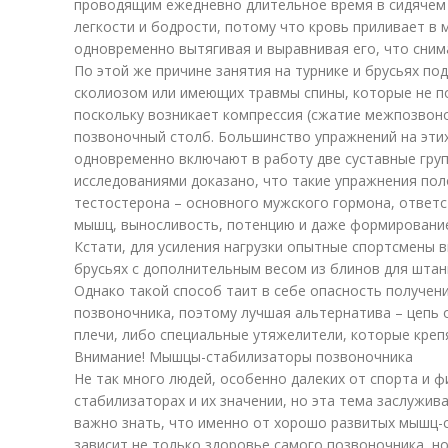
проводящим ежедневно длительное время в сидячем
легкости и бодрости, потому что кровь приливает в
одновременно вытягивая и выравнивая его, что сним
По этой же причине занятия на турнике и брусьях по
сколиозом или имеющих травмы спины, которые не п
поскольку возникает компрессия (сжатие межпозвоно
позвоночный столб. Большинство упражнений на этих
одновременно включают в работу две суставные гру
исследованиями доказано, что такие упражнения по
тестостерона – основного мужского гормона, ответс
мышц, выносливость, потенцию и даже формирование
Кстати, для усиления нагрузки опытные спортсмены 
брусьях с дополнительным весом из блинов для штан
Однако такой способ таит в себе опасность получен
позвоночника, поэтому лучшая альтернатива – цепь 
плечи, либо специальные утяжелители, которые крепя
Внимание! Мышцы-стабилизаторы позвоночника
Не так много людей, особенно далеких от спорта и ф
стабилизаторах и их значении, но эта тема заслужи
важно знать, что именно от хорошо развитых мышц-
зависит не только здоровье самого позвоночника, но