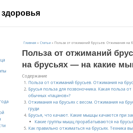
 здоровья
Главная
»
Статьи
»
Польза от отжиманий брусьев. Отжимания на 
Польза от отжиманий бру
ица
на брусьях — на какие м
апы
Содержание
Польза от отжиманий брусьев. Отжимания на бру
Брусья польза для позвоночника. Какая польза от 
обычных «пацанов»?
года
Отжимания на брусьях с весом. Отжимания на брус
груди
ой
Брусья, что качают. Какие мышцы качаются при за
я
Какие группы мышц прорабатываются на брусь
сти
Как правильно отжиматься на брусьях. Техника в