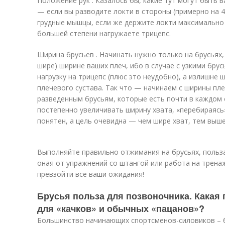
Положение рук . Казалось бы, какие тут могут быть 
— если вы разводите локти в стороны (примерно на 4
грудные мышцы, если же держите локти максимально 
большей степени нагружаете трицепс.
Ширина брусьев . Начинать нужно только на брусьях,
шире) ширине ваших плеч, ибо в случае с узкими бру
нагрузку на трицепс (плюс это неудобно), а излишне
плечевого сустава. Так что — начинаем с ширины пл
разведенным брусьям, которые есть почти в каждом 
постепенно увеличивать ширину хвата, «перебираясь
понятен, а цель очевидна — чем шире хват, тем выше
Выполняйте правильно отжимания на брусьях, польза
оная от упражнений со штангой или работа на трена
превзойти все ваши ожидания!
Брусья польза для позвоночника. Какая 
для «качков» и обычных «пацанов»?
Большинство начинающих спортсменов-силовиков – 