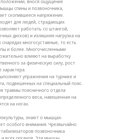
 положении, внося ощущение
 мышцы спины и позвоночника,
ает скопившееся напряжение.
дходят для людей, страдающих
озволяют работать со штангой,
чных дисков) и излишняя нагрузка на
 снарядах многосуставные, то есть
ппы и более. Многочисленными
ложительно влияют на выработку
твенного за физическую силу, рост
 характера.
выполняют упражнения на турнике и
ги, подвешенных на специальный пояс.
ия травмы поясничного отдела
определенного веса, навешенная на
тся на ногах.
изкультуры, знают о мышцах-
вает особого внимания. Чрезвычайно
стабилизаторов позвоночника
 и всех органов. Эти мышцы