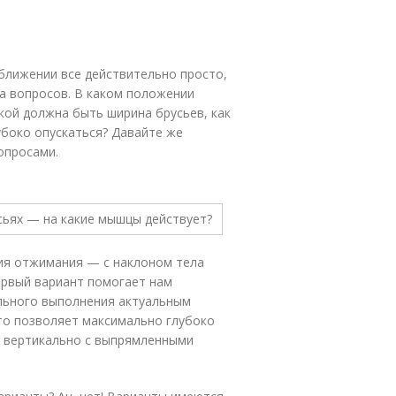
иближении все действительно просто,
са вопросов. В каком положении
акой должна быть ширина брусьев, как
лубоко опускаться? Давайте же
опросами.
ния отжимания — с наклоном тела
ервый вариант помогает нам
льного выполнения актуальным
 это позволяет максимально глубоко
я вертикально с выпрямленными