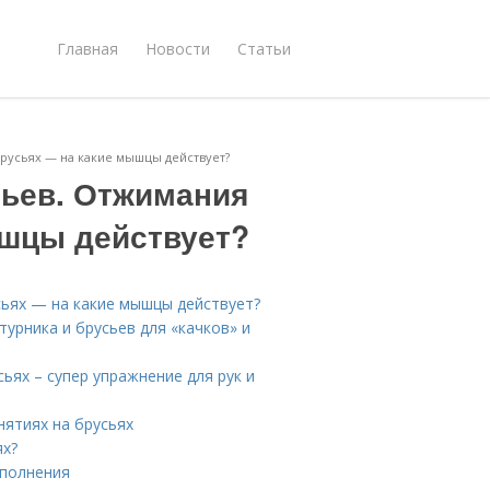
Главная
Новости
Статьи
брусьях — на какие мышцы действует?
сьев. Отжимания
ышцы действует?
сьях — на какие мышцы действует?
турника и брусьев для «качков» и
ьях – супер упражнение для рук и
нятиях на брусьях
ях?
ыполнения