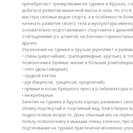
пренебрегают тренировками на турнике и брусьях, сч
добиться развития мышечной массы и силы. Но это в
мастера силовых видов спорта, а в особенности бое
начинать развитие своего тела и мускулатуры именно 
основательно подготавливают спортсмена к дальней
отягощениями (со штангой, на блочных горизонтальн
других).
Упражнения на турнике и брусьях укрепляют и разви
• спины (широчайшие, трапециевидные, круглые), в т
позвоночника (прямые; малые и большие ромбовидны
• плеч (дельтовидные);
• грудной клетки;
• рук (бицепсов, трицепсов, предплечий);
• прямые и косые брюшного пресса (стабилизаторы ко
• межреберные.
Занятия на турнике и брусьях хорошо развивают сил
облику подтянутый и спортивный вид, благотворно в
подростковом возрасте. Даже обычный вис на перекл
пользу позвоночнику и мышцам спины, конечно, при 
подтягивание на турнике практически мгновенно ул