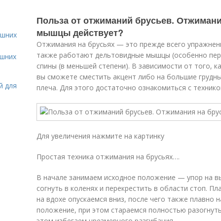
Польза от отжиманий брусьев. Отжимани
мышцы действует?
ашних
Отжимания на брусьях — это прежде всего упражнени
также работают дельтовидные мышцы (особенно пер
ашних
спины (в меньшей степени). В зависимости от того, 
вы сможете сместить акцент либо на большие грудн
й для
плеча. Для этого достаточно ознакомиться с технико
Для увеличения нажмите на картинку
Простая техника отжимания на брусьях….
В начале занимаем исходное положение — упор на в
согнуть в коленях и перекрестить в области стоп. Пла
на вдохе опускаемся вниз, после чего также плавно 
положение, при этом стараемся полностью разогнуть 
этом избегаем чрезмерного разгибания.