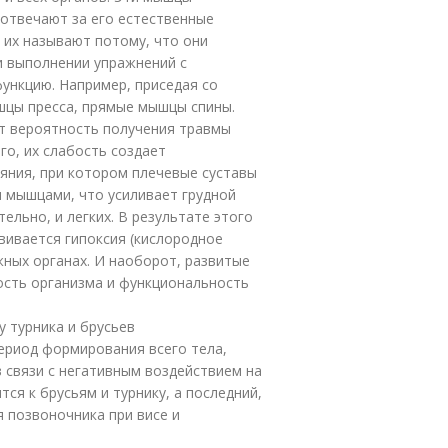
отвечают за его естественные
 их называют потому, что они
 выполнении упражнений с
нкцию. Например, приседая со
шцы пресса, прямые мышцы спины.
т вероятность получения травмы
го, их слабость создает
ояния, при котором плечевые суставы
и мышцами, что усиливает грудной
ельно, и легких. В результате этого
вивается гипоксия (кислородное
ных органах. И наоборот, развитые
сть организма и функциональность
у турника и брусьев
период формирования всего тела,
в связи с негативным воздействием на
ся к брусьям и турнику, а последний,
я позвоночника при висе и