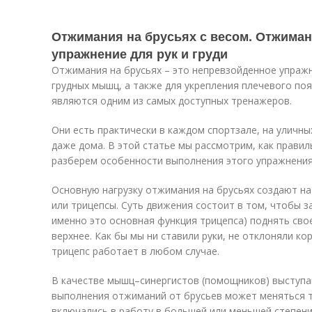
Отжимания на брусьях с весом. Отжиман
упражнение для рук и груди
Отжимания на брусьях – это непревзойденное упраж
грудных мышц, а также для укрепления плечевого поя
являются одним из самых доступных тренажеров.
Они есть практически в каждом спортзале, на уличны
даже дома. В этой статье мы рассмотрим, как правил
разберем особенности выполнения этого упражнения
Основную нагрузку отжимания на брусьях создают на
или трицепсы. Суть движения состоит в том, чтобы за
именно это основная функция трицепса) поднять сво
верхнее. Как бы мы ни ставили руки, не отклоняли ко
трицепс работает в любом случае.
В качестве мышц–синергистов (помощников) выступа
выполнения отжиманий от брусьев может меняться т
включались в работу в большей или меньшей степени