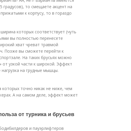
варианты? Ан, нет! Варианты имеются
5 градусов), то смещаете акцент на
прижатыми к корпусу, то в гораздо
 ширина которых соответствует (чуть
сьями вы полностью перенесете
 широкий хват чреват травмой
еч. Позже вы сможете перейти к
спортзале. На таких брусьях можно
» от узкой части к широкой. Эффект
 нагрузка на грудные мышцы.
 которых точно никак не ниже, чем
жерах. А на самом деле, эффект может
польза от турника и брусьев
бодибилдеров и пауэрлифтеров