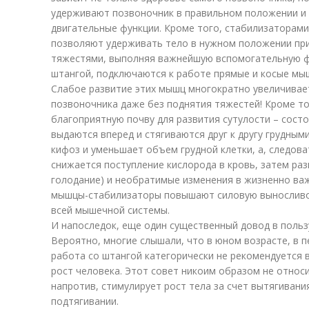
удерживают позвоночник в правильном положении и 
двигательные функции. Кроме того, стабилизаторами
позволяют удерживать тело в нужном положении при
тяжестями, выполняя важнейшую вспомогательную фу
штангой, подключаются к работе прямые и косые мы
Слабое развитие этих мышц многократно увеличивае
позвоночника даже без поднятия тяжестей! Кроме то
благоприятную почву для развития сутулости – сост
выдаются вперед и стягиваются друг к другу грудным
кифоз и уменьшает объем грудной клетки, а, следоват
снижается поступление кислорода в кровь, затем раз
голодание) и необратимые изменения в жизненно важ
мышцы-стабилизаторы повышают силовую выносливо
всей мышечной системы.
И напоследок, еще один существенный довод в польз
Вероятно, многие слышали, что в юном возрасте, в 
работа со штангой категорически не рекомендуется 
рост человека. Этот совет никоим образом не относит
напротив, стимулирует рост тела за счет вытягивани
подтягивании.