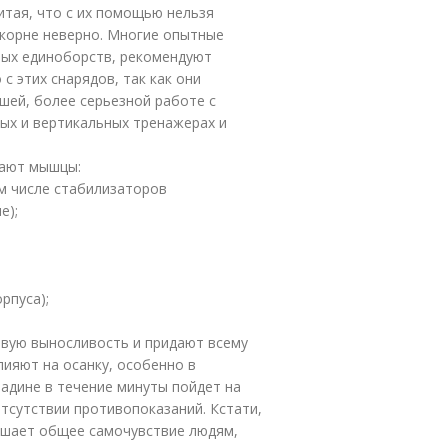
итая, что с их помощью нельзя
 корне неверно. Многие опытные
вых единоборств, рекомендуют
с этих снарядов, так как они
шей, более серьезной работе с
ых и вертикальных тренажерах и
вают мышцы:
ом числе стабилизаторов
е);
рпуса);
овую выносливость и придают всему
лияют на осанку, особенно в
адине в течение минуты пойдет на
отсутствии противопоказаний. Кстати,
учшает общее самочувствие людям,