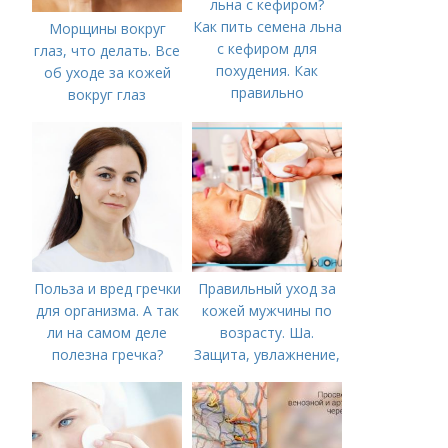
Как пить семена льна
Морщины вокруг
с кефиром для
глаз, что делать. Все
похудения. Как
об уходе за кожей
правильно
вокруг глаз
принимать для
похудения семена
льна с кефиром?
Польза и вред гречки
Правильный уход за
для организма. А так
кожей мужчины по
ли на самом деле
возрасту. Ша.
полезна гречка?
Защита, увлажнение,
питание