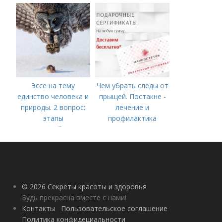
белка
процедуры
Эссе на тему
Чем убрать следы от
единство человека и
прыщей. Постакне -
природы. 2 вопрос:
лечение и
этапы
профилактика
взаимодействия
природного и
социального бытия
человека.
© 2026 Секреты красоты и здоровья
Будь прекрасна вместе с нами!
Контакты
Пользовательское соглашение
Политика конфидециальности