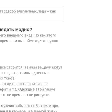
глядеть модно?
его внешнего вида. Но как этого
 временем вы поймете, что нужно
 все строится. Такими вещами могут
ного цвета, темные джинсы в
ых тонов.
, то лучше остановиться на
афит и т.д. Одежда в этой гамме
 то же время вы не рискуете
 мужчин забывают об этом. А зря.
н и в карьере, и в личной жизни.