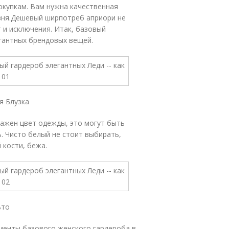
окупкам. Вам нужна качественная
овня.Дешевый ширпотреб априори не
 и исключения. Итак, базовый
гантных брендовых вещей.
я Блузка
важен цвет одежды, это могут быть
ь. Чисто белый не стоит выбирать,
 кости, бежа.
ьто
ементы базового женского гардероба в