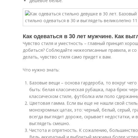
дешевое белье.
Как одеваться в 30 лет мужчине. Как вы
Чувство стиля и уместность – главный принцип хорош
добиться? Соблюдайте нижеописанные правила, и со
делать, чувство стиля само придет к вам.
Что нужно знать:
Базовые вещи – основа гардероба, то вокруг чего
быть: белая классическая рубашка, пара брюк чер
классическом стиле, футболка или поло сдержанн
Цветовая гамма. Если вы еще не нашли свой стиль
монохромных цатах, это: черный, белый, серый, гр
всегда выглядит дороже, скрывает недостатки, и в
выглядеть смешно.
Чистота и опрятность. К сожалению, большинство
Ведь аккуратный и выбритый мужчина более успеше