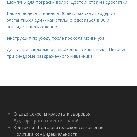
Шампунь для покраски волос. Достоинства и недостатки
Как выглядеть стильно в 30 лет. Базовый гардероб
элегантных Леди -- как стильно одеваться в 30 и
выглядеть великолепно
Инструкция по уходу после прокола мочки уха
Диета при синдроме раздраженного кишечника. Питание
при синдроме раздраженного кишечника
© 2026 Секреты красоты и здоровья
Будь прекрасна вместе с нами!
Контакты
Пользовательское соглашение
Политика конфидециальности