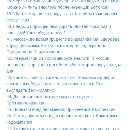
38.
Через сколько действует ботокс после укола на лбу.
Можно ли пить алкоголь после инъекций Ботокса?
39.
Убрать морщинки вокруг глаз. Как убрать морщины
вокруг глаз
40.
Следы от прыщей чем убрать. Чистая кожа раз и
навсегда! Как победить акне?
41.
Массаж во время грудного вскармливания. Здоровье
кормящей мамы. Автор статьи: врач-эндокринолог
Попова Анна Владимировна.
42.
Ивермектин от коронавируса аналоги. В России
оценили лекарство, способное убить коронавирус за два
дня
43.
Как выглядеть стильно в 30 лет. Базовый гардероб
элегантных Леди -- как стильно одеваться в 30 и
выглядеть великолепно
44.
Для антицеллюлитного массажа щетка.
Противопоказания
45.
Польза и вред пельменей. Применение в кулинарии
46.
К чему приводит недосыпание у женщин. Симптомы
недосыпания
47.
Эмульгатор моно и диглицериды жирных кислот, что