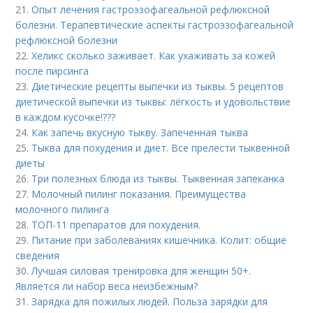
21.
Опыт лечения гастроэзофагеальной рефлюксной
болезни. Терапевтические аспекты гастроэзофагеальной
рефлюксной болезни
22.
Хеликс сколько заживает. Как ухаживать за кожей
после пирсинга
23.
Диетические рецепты выпечки из тыквы. 5 рецептов
диетической выпечки из тыквы: лёгкость и удовольствие
в каждом кусочке!???
24.
Как запечь вкусную тыкву. Запеченная тыква
25.
Тыква для похудения и диет. Все прелести тыквенной
диеты
26.
Три полезных блюда из тыквы. Тыквенная запеканка
27.
Молочный пилинг показания. Преимущества
молочного пилинга
28.
ТОП-11 препаратов для похудения.
29.
Питание при заболеваниях кишечника. Колит: общие
сведения
30.
Лучшая силовая тренировка для женщин 50+.
Является ли набор веса неизбежным?
31.
Зарядка для пожилых людей. Польза зарядки для