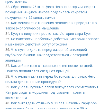
престарелых
32.
Сбросившая 25 кг анфиса Чехова раскрыла секрет
похудения. Анфиса Чехова поделилась секретом
похудения на 25 килограммов
33.
Как меняются отношения человека и природы. Что
такое экологическое мышление
34.
Курут к пиву или просто так. История сыра Курт
35.
Ботулотоксин побочные действия. История вопроса
и механизм действия ботулотоксина
36.
Что нужно делать перед лазерной эпиляцией
глубокого бикини. Как подготовиться к лазерной
эпиляции
37.
Как избавиться от красных пятен после прыщей.
Почему появляются следы от прыщей
38.
Что нельзя делать перед ботоксом для лица. Чего
нельзя делать после процедуры?
39.
Как убрать гусиные лапки вокруг глаз косметология.
Как разгладить морщины под глазами – советы
косметолога
40.
Как выглядеть стильно в 30 лет. Базовый гардероб
элегантных Леди -- как стильно одеваться в 30 и