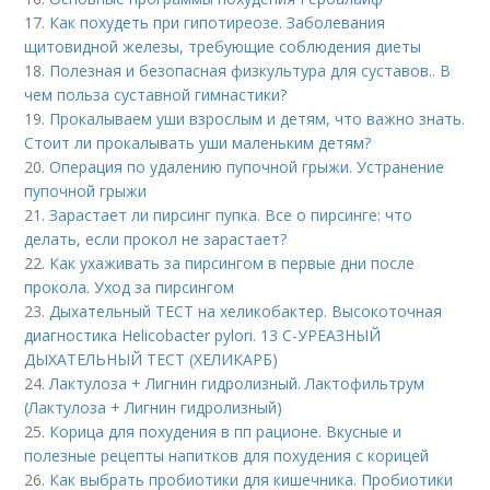
17.
Как похудеть при гипотиреозе. Заболевания
щитовидной железы, требующие соблюдения диеты
18.
Полезная и безопасная физкультура для суставов.. В
чем польза суставной гимнастики?
19.
Прокалываем уши взрослым и детям, что важно знать.
Стоит ли прокалывать уши маленьким детям?
20.
Операция по удалению пупочной грыжи. Устранение
пупочной грыжи
21.
Зарастает ли пирсинг пупка. Все о пирсинге: что
делать, если прокол не зарастает?
22.
Как ухаживать за пирсингом в первые дни после
прокола. Уход за пирсингом
23.
Дыхательный ТЕСТ на хеликобактер. Высокоточная
диагностика Helicobacter pylori. 13 C-УРЕАЗНЫЙ
ДЫХАТЕЛЬНЫЙ ТЕСТ (ХЕЛИКАРБ)
24.
Лактулоза + Лигнин гидролизный. Лактофильтрум
(Лактулоза + Лигнин гидролизный)
25.
Корица для похудения в пп рационе. Вкусные и
полезные рецепты напитков для похудения с корицей
26.
Как выбрать пробиотики для кишечника. Пробиотики