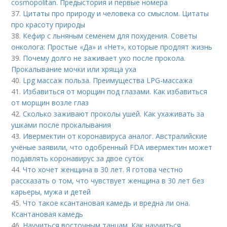
cosmopolitan. Предыстория и первые номера
37.
Цитаты про природу и человека со смыслом. Цитаты
про красоту природы
38.
Кефир с льняным семенем для похудения. Советы
онколога: Простые «Да» и «Нет», которые продлят жизнь
39.
Почему долго не заживает ухо после прокола.
Прокалывание мочки или хряща уха
40.
Lpg массаж польза. Преимущества LPG-массажа
41.
Избавиться от морщин под глазами. Как избавиться
от морщин возле глаз
42.
Сколько заживают проколы ушей. Как ухаживать за
ушками после прокалывания
43.
Ивермектин от коронавируса аналог. Австралийские
учёные заявили, что одобренный FDA ивермектин может
подавлять коронавирус за двое суток
44.
Что хочет женщина в 30 лет. Я готова честно
рассказать о том, что чувствует женщина в 30 лет без
карьеры, мужа и детей
45.
Что такое ксантановая камедь и вредна ли она.
Ксантановая камедь
46.
Научиться восточным танцам. Как научиться