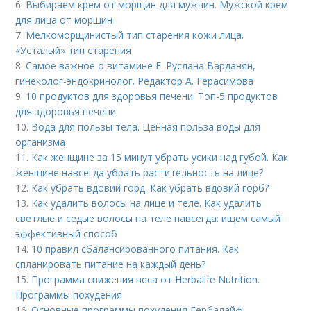
6.
Выбираем крем от морщин для мужчин. Мужской крем
для лица от морщин
7.
Мелкоморщинистый тип старения кожи лица.
«Усталый» тип старения
8.
Самое важное о витамине Е. Руслана Варданян,
гинеколог-эндокринолог. Редактор А. Герасимова
9.
10 продуктов для здоровья печени. Топ-5 продуктов
для здоровья печени
10.
Вода для пользы тела. Ценная польза воды для
организма
11.
Как женщине за 15 минут убрать усики над губой. Как
женщине навсегда убрать растительность на лице?
12.
Как убрать вдовий горд. Как убрать вдовий горб?
13.
Как удалить волосы на лице и теле. Как удалить
светлые и седые волосы на теле навсегда: ищем самый
эффективный способ
14.
10 правил сбалансированного питания. Как
спланировать питание на каждый день?
15.
Программа снижения веса от Herbalife Nutrition.
Программы похудения
16.
Основные программы похудения Гербалайф