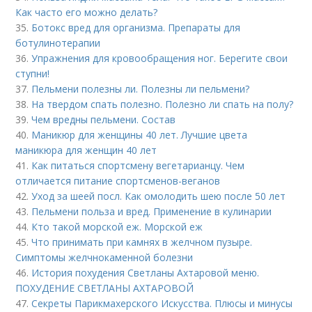
Как часто его можно делать?
35.
Ботокс вред для организма. Препараты для
ботулинотерапии
36.
Упражнения для кровообращения ног. Берегите свои
ступни!
37.
Пельмени полезны ли. Полезны ли пельмени?
38.
На твердом спать полезно. Полезно ли спать на полу?
39.
Чем вредны пельмени. Состав
40.
Маникюр для женщины 40 лет. Лучшие цвета
маникюра для женщин 40 лет
41.
Как питаться спортсмену вегетарианцу. Чем
отличается питание спортсменов-веганов
42.
Уход за шеей посл. Как омолодить шею после 50 лет
43.
Пельмени польза и вред. Применение в кулинарии
44.
Кто такой морской еж. Морской еж
45.
Что принимать при камнях в желчном пузыре.
Симптомы желчнокаменной болезни
46.
История похудения Светланы Ахтаровой меню.
ПОХУДЕНИЕ СВЕТЛАНЫ АХТАРОВОЙ
47.
Секреты Парикмахерского Искусства. Плюсы и минусы