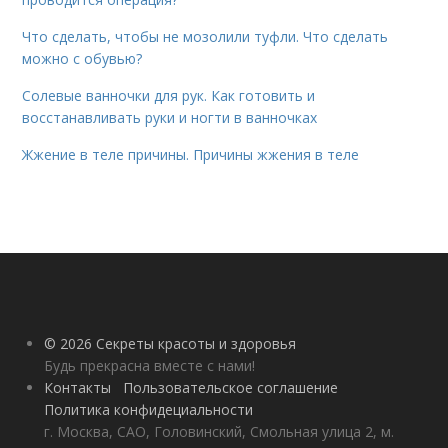
Что сделать, чтобы не мозолили туфли. Что сделать
можно с обувью?
Солевые ванночки для рук. Как готовить и
восстанавливать руки и ногти в ванночках
Жжение в теле причины. Причины жжения в теле
© 2026 Секреты красоты и здоровья
Будь прекрасна вместе с нами!
Контакты
Пользовательское соглашение
Политика конфидециальности
г. Москва, САО, Головинский, Смольная улица 2, м.