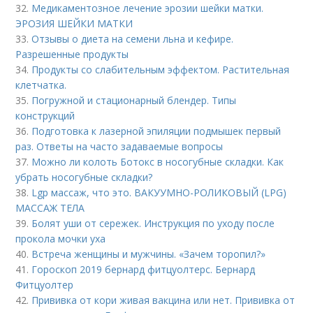
32.
Медикаментозное лечение эрозии шейки матки.
ЭРОЗИЯ ШЕЙКИ МАТКИ
33.
Отзывы о диета на семени льна и кефире.
Разрешенные продукты
34.
Продукты со слабительным эффектом. Растительная
клетчатка.
35.
Погружной и стационарный блендер. Типы
конструкций
36.
Подготовка к лазерной эпиляции подмышек первый
раз. Ответы на часто задаваемые вопросы
37.
Можно ли колоть Ботокс в носогубные складки. Как
убрать носогубные складки?
38.
Lgp массаж, что это. ВАКУУМНО-РОЛИКОВЫЙ (LPG)
МАССАЖ ТЕЛА
39.
Болят уши от сережек. Инструкция по уходу после
прокола мочки уха
40.
Встреча женщины и мужчины. «Зачем торопил?»
41.
Гороскоп 2019 бернард фитцуолтерс. Бернард
Фитцуолтер
42.
Прививка от кори живая вакцина или нет. Прививка от