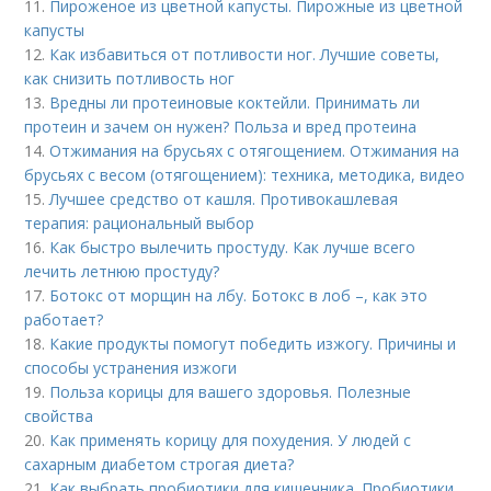
11.
Пироженое из цветной капусты. Пирожные из цветной
капусты
12.
Как избавиться от потливости ног. Лучшие советы,
как снизить потливость ног
13.
Вредны ли протеиновые коктейли. Принимать ли
протеин и зачем он нужен? Польза и вред протеина
14.
Отжимания на брусьях с отягощением. Отжимания на
брусьях с весом (отягощением): техника, методика, видео
15.
Лучшее средство от кашля. Противокашлевая
терапия: рациональный выбор
16.
Как быстро вылечить простуду. Как лучше всего
лечить летнюю простуду?
17.
Ботокс от морщин на лбу. Ботокс в лоб –, как это
работает?
18.
Какие продукты помогут победить изжогу. Причины и
способы устранения изжоги
19.
Польза корицы для вашего здоровья. Полезные
свойства
20.
Как применять корицу для похудения. У людей с
сахарным диабетом строгая диета?
21.
Как выбрать пробиотики для кишечника. Пробиотики