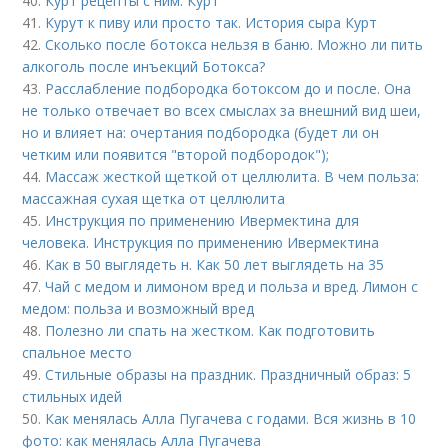
40.
Курт рецепты с ним. Курт
41.
Курут к пиву или просто так. История сыра Курт
42.
Сколько после ботокса нельзя в баню. Можно ли пить
алкоголь после инъекций Ботокса?
43.
Расслабление подбородка ботоксом до и после. Она
не только отвечает во всех смыслах за внешний вид шеи,
но и влияет на: очертания подбородка (будет ли он
четким или появится "второй подбородок");
44.
Массаж жесткой щеткой от целлюлита. В чем польза:
массажная сухая щетка от целлюлита
45.
Инструкция по применению Ивермектина для
человека. Инструкция по применению Ивермектина
46.
Как в 50 выглядеть н. Как 50 лет выглядеть на 35
47.
Чай с медом и лимоном вред и польза и вред. Лимон с
медом: польза и возможный вред
48.
Полезно ли спать на жестком. Как подготовить
спальное место
49.
Стильные образы на праздник. Праздничный образ: 5
стильных идей
50.
Как менялась Алла Пугачева с годами. Вся жизнь в 10
фото: как менялась Алла Пугачева