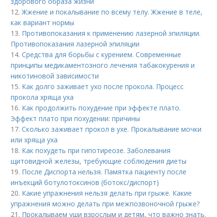
здорового образа жизни
12.
Жжение и покалывание по всему телу. Жжение в теле,
как вариант нормы
13.
Противопоказания к применению лазерной эпиляции.
Противопоказания лазерной эпиляции
14.
Средства для борьбы с курением. Современные
принципы медикаментозного лечения табакокурения и
никотиновой зависимости
15.
Как долго заживает ухо после прокола. Процесс
прокола хряща уха
16.
Как продолжить похудение при эффекте плато.
Эффект плато при похудении: причины
17.
Сколько заживает прокол в ухе. Прокалывание мочки
или хряща уха
18.
Как похудеть при гипотиреозе. Заболевания
щитовидной железы, требующие соблюдения диеты
19.
После Диспорта нельзя. Памятка пациенту после
инъекций ботулотоксинов (ботокс/диспорт)
20.
Какие упражнения нельзя делать при грыже. Какие
упражнения можно делать при межпозвоночной грыже?
21.
Прокалываем уши взрослым и детям, что важно знать.